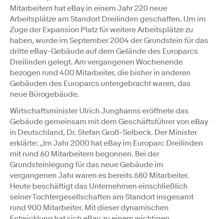
Mitarbeitern hat eBay in einem Jahr 220 neue
Arbeitsplätze am Standort Dreilinden geschaffen. Um im
Zuge der Expansion Platz für weitere Arbeitsplätze zu
haben, wurde im September 2004 der Grundstein für das
dritte eBay-Gebäude auf dem Gelände des Europarcs
Dreilinden gelegt. Am vergangenen Wochenende
bezogen rund 400 Mitarbeiter, die bisher in anderen
Gebäuden des Europarcs untergebracht waren, das
neue Bürogebäude.
Wirtschaftsminister Ulrich Junghanns eröffnete das
Gebäude gemeinsam mit dem Geschäftsführer von eBay
in Deutschland, Dr. Stefan Groß-Selbeck. Der Minister
erklärte: „Im Jahr 2000 hat eBay im Europarc Dreilinden
mit rund 60 Mitarbeitern begonnen. Bei der
Grundsteinlegung für das neue Gebäude im
vergangenen Jahr waren es bereits 680 Mitarbeiter.
Heute beschäftigt das Unternehmen einschließlich
seiner Tochtergesellschaften am Standort insgesamt
rund 900 Mitarbeiter. Mit dieser dynamischen
Entwicklung hat sich eBay zu einem wichtigen