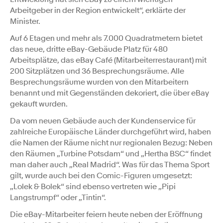
Arbeitgeber in der Region entwickelt“, erklärte der
Minister.
Auf 6 Etagen und mehr als 7.000 Quadratmetern bietet
das neue, dritte eBay-Gebäude Platz für 480
Arbeitsplätze, das eBay Café (Mitarbeiterrestaurant) mit
200 Sitzplätzen und 36 Besprechungsräume. Alle
Besprechungsräume wurden von den Mitarbeitern
benannt und mit Gegenständen dekoriert, die über eBay
gekauft wurden.
Da vom neuen Gebäude auch der Kundenservice für
zahlreiche Europäische Länder durchgeführt wird, haben
die Namen der Räume nicht nur regionalen Bezug: Neben
den Räumen „Turbine Potsdam“ und „Hertha BSC“ findet
man daher auch „Real Madrid“. Was für das Thema Sport
gilt, wurde auch bei den Comic-Figuren umgesetzt:
„Lolek & Bolek“ sind ebenso vertreten wie „Pipi
Langstrumpf“ oder „Tintin“.
Die eBay-Mitarbeiter feiern heute neben der Eröffnung