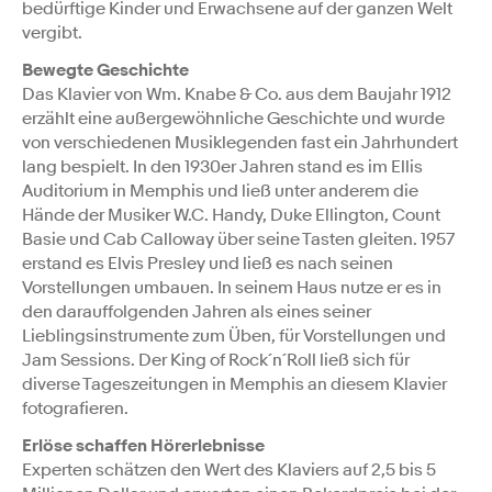
bedürftige Kinder und Erwachsene auf der ganzen Welt
vergibt.
Bewegte Geschichte
Das Klavier von Wm. Knabe & Co. aus dem Baujahr 1912
erzählt eine außergewöhnliche Geschichte und wurde
von verschiedenen Musiklegenden fast ein Jahrhundert
lang bespielt. In den 1930er Jahren stand es im Ellis
Auditorium in Memphis und ließ unter anderem die
Hände der Musiker W.C. Handy, Duke Ellington, Count
Basie und Cab Calloway über seine Tasten gleiten. 1957
erstand es Elvis Presley und ließ es nach seinen
Vorstellungen umbauen. In seinem Haus nutze er es in
den darauffolgenden Jahren als eines seiner
Lieblingsinstrumente zum Üben, für Vorstellungen und
Jam Sessions. Der King of Rock´n´Roll ließ sich für
diverse Tageszeitungen in Memphis an diesem Klavier
fotografieren.
Erlöse schaffen Hörerlebnisse
Experten schätzen den Wert des Klaviers auf 2,5 bis 5