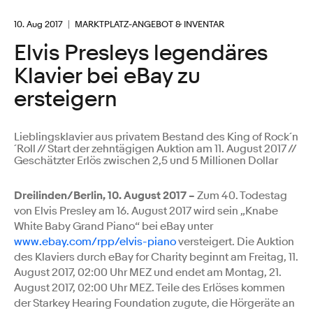
10. Aug 2017
MARKTPLATZ-ANGEBOT & INVENTAR
Elvis Presleys legendäres
Klavier bei eBay zu
ersteigern
Lieblingsklavier aus privatem Bestand des King of Rock´n
´Roll // Start der zehntägigen Auktion am 11. August 2017 //
Geschätzter Erlös zwischen 2,5 und 5 Millionen Dollar
Dreilinden/Berlin, 10. August 2017 –
Zum 40. Todestag
von Elvis Presley am 16. August 2017 wird sein „Knabe
White Baby Grand Piano“ bei eBay unter
www.ebay.com/rpp/elvis-piano
versteigert. Die Auktion
des Klaviers durch eBay for Charity beginnt am Freitag, 11.
August 2017, 02:00 Uhr MEZ und endet am Montag, 21.
August 2017, 02:00 Uhr MEZ. Teile des Erlöses kommen
der Starkey Hearing Foundation zugute, die Hörgeräte an