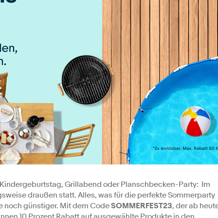
Kindergeburtstag, Grillabend oder Planschbecken-Party: Im
sweise draußen statt. Alles, was für die perfekte Sommerparty
y.de noch günstiger. Mit dem Code
SOMMERFEST23
, der ab heut
*innen 10 Prozent Rabatt auf ausgewählte Produkte in den