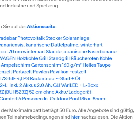
nd Industrie und Spielzeug.
n Sie auf der
Aktionsseite
:
radebar Photovoltaik Stecker Solaranlage
anariensis, kanarische Dattelpalme, winterhart
o 170 cm winterhart Staude japanische Faserbanane
GEN Holzkohle Grill Standgrill Räucherofen Kohle
 Ampelschirm Gartenschirm 160 g/m² Helles Taupe
zelt Partyzelt Pavilon Pavillion Festzelt
-51E 4,1 PS Radantrieb E-Start + Öl
LI inkl. 2 Akkus 2,0 Ah, GLI VAriLED + L-Boxx
Z (BUH523Z) 52 cm ohne Akku/Ladegerät
Comfort 6 Personen In-Outdoor Pool 185 x 185cm
 der Maximalrabatt beträgt 50 Euro. Alle Angebote sind gültig,
ndigen Teilnahmebedingungen sind
hier
nachzulesen. Die Aktion