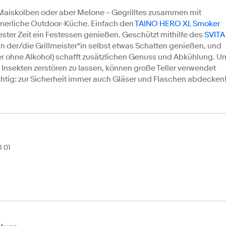
, Maiskolben oder aber Melone – Gegrilltes zusammen mit
ommerliche Outdoor-Küche. Einfach den
TAINO HERO XL Smoker
ster Zeit ein Festessen genießen. Geschützt mithilfe des
SVITA
n der/die Grillmeister*in selbst etwas Schatten genießen, und
r ohne Alkohol) schafft zusätzlichen Genuss und Abkühlung. U
Insekten zerstören zu lassen, können große Teller verwendet
tig: zur Sicherheit immer auch Gläser und Flaschen abdecken
 01