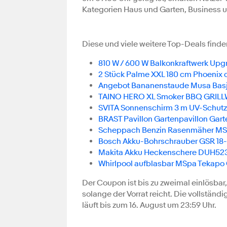
Kategorien Haus und Garten, Business u
Diese und viele weitere Top-Deals finde
810 W / 600 W Balkonkraftwerk Upg
2 Stück Palme XXL 180 cm Phoenix c
Angebot Bananenstaude Musa Basjo
TAINO HERO XL Smoker BBQ GRILLWA
SVITA Sonnenschirm 3 m UV-Schutz
BRAST Pavillon Gartenpavillon Garten
Scheppach Benzin Rasenmäher MS173
Bosch Akku-Bohrschrauber GSR 18-2-
Makita Akku Heckenschere DUH523
Whirlpool aufblasbar MSpa Tekapo 
Der Coupon ist bis zu zweimal einlösbar,
solange der Vorrat reicht. Die vollstä
läuft bis zum 16. August um 23:59 Uhr.