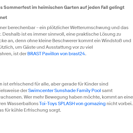
das Sommerfest im heimischen Garten auf jeden Fall gelingt
pnet
mmer berechenbar – ein plötzlicher Wetterumschwung und das
. Deshalb ist es immer sinnvoll, eine praktische Lösung zu
ecke an, denn ohne kleine Beschwerer kommt ein Windstoß und
ützlich, um Gäste und Ausstattung vor zu viel
hren, ist der
BRAST Pavillon von brast24
.
st erfrischend für alle, aber gerade für Kinder sind
ielsweise der
Swimcenter Sunshade Family Pool
samt
wachsenen. Wer mehr Bewegung haben möchte, kommt an eine
aren Wasserballons
Toi-Toys SPLASH von gomazing
nicht vorbei.
 für kühle Erfrischung sorgt.