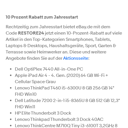
10 Prozent Rabatt zum Jahresstart
Rechtzeitig zum Jahresstart bietet eBay.de mit dem
Code
RESTORE24
jetzt einen 10-Prozent-Rabatt auf viele
Artikel in den Top-Kategorien Smartphones, Tablets,
Laptops & Desktops, Haushaltsgeräte, Sport, Garten &
Terrasse sowie Heimwerker an. Diese und weitere
Angebote finden Sie auf der
Aktionsseite
:
Dell OptiPlex 7440 All-in-One PC
Apple iPad Air 4 - 4. Gen. (2020) 64 GB Wi-Fi +
Cellular Space Grau
Lenovo ThinkPad T460 i5-6300U 8 GB 256 GB 14"
FHD Win10
Dell Latitude 7200 2-in-1 i5-8365U 8 GB 512 GB 12,3"
FHD Win11
HP Elite Thunderbolt 3 Dock
Lenovo Thinkpad Thunderbolt 3 Dock 40AC
Lenovo ThinkCentre M710Q Tiny i3-6100T 3,2GHz 8