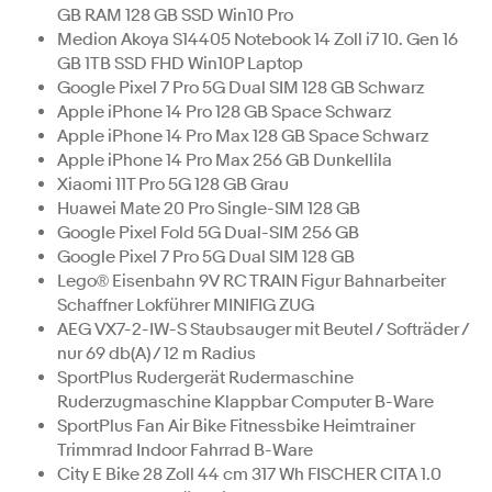
GB RAM 128 GB SSD Win10 Pro
Medion Akoya S14405 Notebook 14 Zoll i7 10. Gen 16
GB 1TB SSD FHD Win10P Laptop
Google Pixel 7 Pro 5G Dual SIM 128 GB Schwarz
Apple iPhone 14 Pro 128 GB Space Schwarz
Apple iPhone 14 Pro Max 128 GB Space Schwarz
Apple iPhone 14 Pro Max 256 GB Dunkellila
Xiaomi 11T Pro 5G 128 GB Grau
Huawei Mate 20 Pro Single-SIM 128 GB
Google Pixel Fold 5G Dual-SIM 256 GB
Google Pixel 7 Pro 5G Dual SIM 128 GB
Lego® Eisenbahn 9V RC TRAIN Figur Bahnarbeiter
Schaffner Lokführer MINIFIG ZUG
AEG VX7-2-IW-S Staubsauger mit Beutel / Softräder /
nur 69 db(A) / 12 m Radius
SportPlus Rudergerät Rudermaschine
Ruderzugmaschine Klappbar Computer B-Ware
SportPlus Fan Air Bike Fitnessbike Heimtrainer
Trimmrad Indoor Fahrrad B-Ware
City E Bike 28 Zoll 44 cm 317 Wh FISCHER CITA 1.0