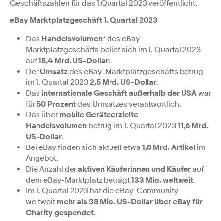
Geschäftszahlen für das 1.Quartal 2023 veröffentlicht.
eBay Marktplatzgeschäft 1. Quartal 2023
Das
Handelsvolumen
* des eBay-
Marktplatzgeschäfts belief sich im 1. Quartal 2023
auf
18,4 Mrd. US-Dollar
.
Der
Umsatz
des eBay-Marktplatzgeschäfts betrug
im 1. Quartal 2023
2,5 Mrd. US-Dollar
.
Das
internationale Geschäft
außerhalb der USA
war
für
50 Prozent
des Umsatzes verantwortlich.
Das über
mobile Geräte
erzielte
Handelsvolumen
betrug im 1. Quartal 2023
11,6 Mrd.
US-Dollar
.
Bei eBay finden sich aktuell etwa
1,8 Mrd. Artikel
im
Angebot.
Die Anzahl der
aktiven Käuferinnen und Käufer
auf
dem eBay-Marktplatz beträgt
133 Mio. weltweit
.
Im 1. Quartal 2023 hat die eBay-Community
weltweit
mehr als 38 Mio. US-Dollar über eBay für
Charity gespendet
.