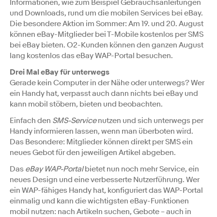
Informationen, wie zum Beispiel Gebrauchsanleitungen
und Downloads, rund um die mobilen Services bei eBay.
Die besondere Aktion im Sommer: Am 19. und 20. August
können eBay-Mitglieder bei T-Mobile kostenlos per SMS
bei eBay bieten. O2-Kunden können den ganzen August
lang kostenlos das eBay WAP-Portal besuchen.
Drei Mal eBay für unterwegs
Gerade kein Computer in der Nähe oder unterwegs? Wer
ein Handy hat, verpasst auch dann nichts bei eBay und
kann mobil stöbern, bieten und beobachten.
Einfach den
SMS-Service
nutzen und sich unterwegs per
Handy informieren lassen, wenn man überboten wird.
Das Besondere: Mitglieder können direkt per SMS ein
neues Gebot für den jeweiligen Artikel abgeben.
Das
eBay WAP-Portal
bietet nun noch mehr Service, ein
neues Design und eine verbesserte Nutzerführung. Wer
ein WAP-fähiges Handy hat, konfiguriert das WAP-Portal
einmalig und kann die wichtigsten eBay-Funktionen
mobil nutzen: nach Artikeln suchen, Gebote – auch in