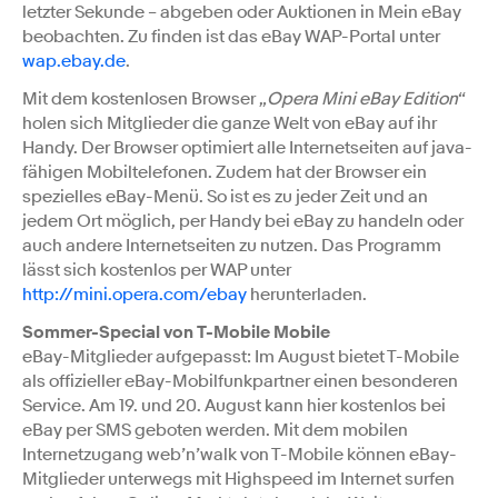
letzter Sekunde – abgeben oder Auktionen in Mein eBay
beobachten. Zu finden ist das eBay WAP-Portal unter
wap.ebay.de
.
Mit dem kostenlosen Browser „
Opera Mini eBay Edition
“
holen sich Mitglieder die ganze Welt von eBay auf ihr
Handy. Der Browser optimiert alle Internetseiten auf java-
fähigen Mobiltelefonen. Zudem hat der Browser ein
spezielles eBay-Menü. So ist es zu jeder Zeit und an
jedem Ort möglich, per Handy bei eBay zu handeln oder
auch andere Internetseiten zu nutzen. Das Programm
lässt sich kostenlos per WAP unter
http://mini.opera.com/ebay
herunterladen.
Sommer-Special von T-Mobile Mobile
eBay-Mitglieder aufgepasst: Im August bietet T-Mobile
als offizieller eBay-Mobilfunkpartner einen besonderen
Service. Am 19. und 20. August kann hier kostenlos bei
eBay per SMS geboten werden. Mit dem mobilen
Internetzugang web’n’walk von T-Mobile können eBay-
Mitglieder unterwegs mit Highspeed im Internet surfen