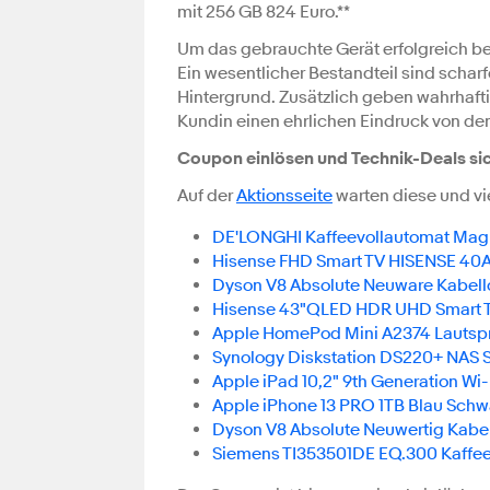
mit 256 GB 824 Euro.**
Um das gebrauchte Gerät erfolgreich be
Ein wesentlicher Bestandteil sind schar
Hintergrund. Zusätzlich geben wahrhaf
Kundin einen ehrlichen Eindruck von de
Coupon einlösen und Technik-Deals si
Auf der
Aktionsseite
warten diese und vi
DE'LONGHI Kaffeevollautomat Magn
Hisense FHD Smart TV HISENSE 4
Dyson V8 Absolute Neuware Kabello
Hisense 43"QLED HDR UHD Smart 
Apple HomePod Mini A2374 Lautspr
Synology Diskstation DS220+ NAS 
Apple iPad 10,2" 9th Generation Wi-
Apple iPhone 13 PRO 1TB Blau Schw
Dyson V8 Absolute Neuwertig Kabe
Siemens TI353501DE EQ.300 Kaffee