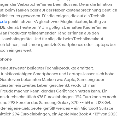
gen der Verbraucher*innen beeinflussen. Denn die Inflation
uf, beim Tanken oder auf der Nebenkostenabrechnung deutlic
ch teurer geworden. Für diejenigen, die auf ein Technik-
y.de
pünktlich zur IFA gleich zwei Möglichkeiten, kräftig zu
ADE
, der ab heute um 9 Uhr gültig ist, erhalten Käufer*innen
hl an Produkten teilnehmender Händler*innen aus den
Haushaltsgeräte. Und für alle, die beim Technikneukauf
sich lohnen, nicht mehr genutzte Smartphones oder Laptops bei
noch einiges wert.
tphone
erkaufswerte* beliebter Technikprodukte ermittelt.
n funktionsfähigen Smartphones und Laptops lassen sich hohe
es Geräte von bekannten Marken wie Apple, Samsung oder
en Geräten ein zweites Leben geschenkt, wodurch man
reude machen kann, der das Gerät noch nutzen kann. Ein
nn durchschnittlich 476 Euro einbringen. 194 Euro kann es noch
 und 293 Euro für das Samsung Galaxy S20 FE 5G mit 128 GB.
der eigene Geldbeutel gefüllt werden – ein Microsoft Surface
ttlich 294 Euro einbringen, ein Apple MacBook Air 13" von 202