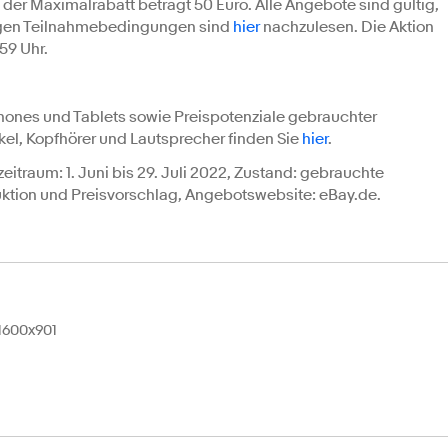
 der Maximalrabatt beträgt 50 Euro. Alle Angebote sind gültig,
ndigen Teilnahmebedingungen sind
hier
nachzulesen. Die Aktion
59 Uhr.
ones und Tablets sowie Preispotenziale gebrauchter
el, Kopfhörer und Lautsprecher finden Sie
hier
.
itraum: 1. Juni bis 29. Juli 2022, Zustand: gebrauchte
uktion und Preisvorschlag, Angebotswebsite: eBay.de.
 1600x901