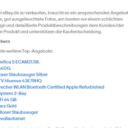
i eBay.de zu verkaufen, braucht es ein ansprechendes Angebot
fe, gut ausgeleuchtete Fotos, am besten vor einem schlichten
tige und detaillierte Produktbeschreibungen dem Kunden/der
m Produkt und unterstützen die Kaufentscheidung.
chern
ele weitere Top-Angebote:
ifica S ECAM21.118.
0A4DG
ser Staubsauger Silber
TV Hisense 43E78HQ
echer WLAN Bluetooth Certified Apple Refurbished
System 2-Bay
Fi 64 GB
arz Gold
lloser Staubsauger
vollautomat