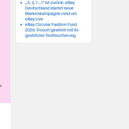
„3, 2, 1 …!" ist zurück: eBay
Deutschland startet neue
Markenkampagne rund um
eBay Live
eBay Circular Fashion Fund
2026: Trosort gewinnt mit KI-
gestützter Textilsortierung