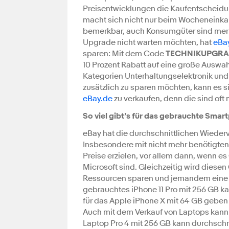
Preisentwicklungen die Kaufentscheidun
macht sich nicht nur beim Wocheneinka
bemerkbar, auch Konsumgüter sind merkli
Upgrade nicht warten möchten, hat
eBa
sparen: Mit dem Code
TECHNIKUPGR
10 Prozent Rabatt auf eine große Auswa
Kategorien Unterhaltungselektronik und 
zusätzlich zu sparen möchten, kann es 
eBay.de
zu verkaufen, denn die sind oft 
So viel gibt’s für das gebrauchte Smar
eBay hat die durchschnittlichen Wiederv
Insbesondere mit nicht mehr benötigte
Preise erzielen, vor allem dann, wenn 
Microsoft sind. Gleichzeitig wird dies
Ressourcen sparen und jemandem eine F
gebrauchtes iPhone 11 Pro mit 256 GB ka
für das Apple iPhone X mit 64 GB geben
Auch mit dem Verkauf von Laptops kann 
Laptop Pro 4 mit 256 GB kann durchschni