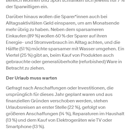
Bereich Wohnen und Sport schränken sich jeweils nur 7 %
der Sparwilligen ein.
Darüber hinaus wollen die Sparer*innen auch bei
Alltagsaktivitäten Geld einsparen, um am Monatsende
mehr übrig zu haben. Neben dem sparsameren
Einkaufen (89 %) wollen 60 % der Sparer auf ihren
Energie- und Stromverbrauch im Alltag achten, und die
Hälfte (51 %) möchte sparsamer mit Wasser umgehen. Ein
Viertel (25 %) gibt an, beim Kauf von Produkten auch
gebrauchte oder generalüberholte (refurbished) Ware in
Betracht zu ziehen.
Der Urlaub muss warten
Gefragt nach Anschaffungen oder Investitionen, die
ursprünglich für dieses Jahr geplant waren und aus
finanziellen Gründen verschoben werden, stehen
Urlaubsreisen an erster Stelle (22 %), gefolgt von
größeren Anschaffungen (14 %), Reparaturen im Haushalt
(13 %) und dem Kauf von Elektrogeräten wie TV oder
Smartphone (13 %).