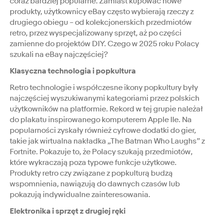
coraz bardziej popularne. Zamiast kupować nowe
produkty, użytkownicy eBay często wybierają rzeczy z
drugiego obiegu – od kolekcjonerskich przedmiotów
retro, przez wyspecjalizowany sprzęt, aż po części
zamienne do projektów DIY. Czego w 2025 roku Polacy
szukali na eBay najczęściej?
Klasyczna technologia i popkultura
Retro technologie i współczesne ikony popkultury były
najczęściej wyszukiwanymi kategoriami przez polskich
użytkowników na platformie. Rekord w tej grupie należał
do plakatu inspirowanego komputerem Apple IIe. Na
popularności zyskały również cyfrowe dodatki do gier,
takie jak wirtualna nakładka „The Batman Who Laughs” z
Fortnite. Pokazuje to, że Polacy szukają przedmiotów,
które wykraczają poza typowe funkcje użytkowe.
Produkty retro czy związane z popkulturą budzą
wspomnienia, nawiązują do dawnych czasów lub
pokazują indywidualne zainteresowania.
Elektronika i sprzęt z drugiej ręki