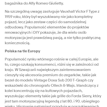
bagażnika do Alfy Romeo Giulietty.
Na szczególną uwagę zasługuje Vauxhall Victor F Type z
1959 roku, który był wyszukiwany nie jako kompletny
pojazd, lecz jako zestaw części do samodzielnej
odbudowy. Popularność elementów do projektów
renowacyjnych i DIY pokazuje, że dla wielu osób
motoryzacja jest prawdziwą pasją, a nie tylko praktyczną
koniecznością.
Polska na tle Europy
Popularność rynku wtórnego rośnie w całej Europie, ale
to, czego szukają konsumenci, różni się w zależności od
kraju. W Szwajcarii największym zainteresowaniem
cieszyły się akcesoria premium do zegarków, takie jak
bezel do modelu Vintage Doxa Sub 200 T-Graph czy
wskazówki do chronografu Ollech & Wajs. Irlandczycy z
kolei koncentrują się na kultowych pojazdach,
wyszukując elementy takie jak grille do Forda Sierry, który
jest tam motoryzacyjną legendą z lat 80. i 90. ubiegłego
wieku. Hiszpanie natomiast przodują w poszukiwaniach