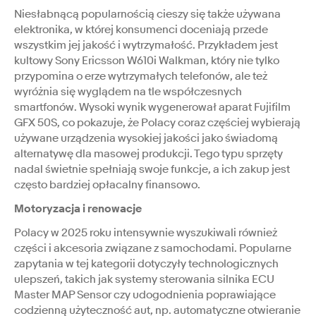
Niesłabnącą popularnością cieszy się także używana
elektronika, w której konsumenci doceniają przede
wszystkim jej jakość i wytrzymałość. Przykładem jest
kultowy Sony Ericsson W610i Walkman, który nie tylko
przypomina o erze wytrzymałych telefonów, ale też
wyróżnia się wyglądem na tle współczesnych
smartfonów. Wysoki wynik wygenerował aparat Fujifilm
GFX 50S, co pokazuje, że Polacy coraz częściej wybierają
używane urządzenia wysokiej jakości jako świadomą
alternatywę dla masowej produkcji. Tego typu sprzęty
nadal świetnie spełniają swoje funkcje, a ich zakup jest
często bardziej opłacalny finansowo.
Motoryzacja i renowacje
Polacy w 2025 roku intensywnie wyszukiwali również
części i akcesoria związane z samochodami. Popularne
zapytania w tej kategorii dotyczyły technologicznych
ulepszeń, takich jak systemy sterowania silnika ECU
Master MAP Sensor czy udogodnienia poprawiające
codzienną użyteczność aut, np. automatyczne otwieranie