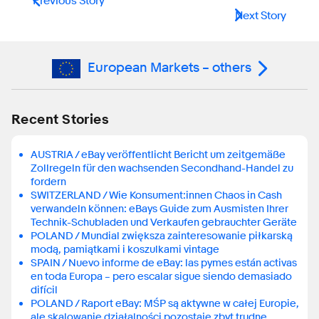
Previous Story
Next Story
European Markets – others
Recent Stories
AUSTRIA / eBay veröffentlicht Bericht um zeitgemäße
Zollregeln für den wachsenden Secondhand-Handel zu
fordern
SWITZERLAND / Wie Konsument:innen Chaos in Cash
verwandeln können: eBays Guide zum Ausmisten Ihrer
Technik-Schubladen und Verkaufen gebrauchter Geräte
POLAND / Mundial zwiększa zainteresowanie piłkarską
modą, pamiątkami i koszulkami vintage
SPAIN / Nuevo informe de eBay: las pymes están activas
en toda Europa – pero escalar sigue siendo demasiado
difícil
POLAND / Raport eBay: MŚP są aktywne w całej Europie,
ale skalowanie działalności pozostaje zbyt trudne