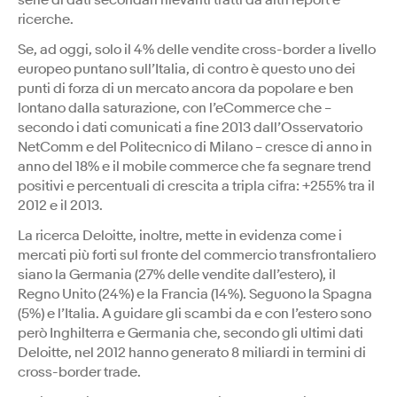
serie di dati secondari rilevanti tratti da altri report e
ricerche.
Se, ad oggi, solo il 4% delle vendite cross-border a livello
europeo puntano sull’Italia, di contro è questo uno dei
punti di forza di un mercato ancora da popolare e ben
lontano dalla saturazione, con l’eCommerce che –
secondo i dati comunicati a fine 2013 dall’Osservatorio
NetComm e del Politecnico di Milano – cresce di anno in
anno del 18% e il mobile commerce che fa segnare trend
positivi e percentuali di crescita a tripla cifra: +255% tra il
2012 e il 2013.
La ricerca Deloitte, inoltre, mette in evidenza come i
mercati più forti sul fronte del commercio transfrontaliero
siano la Germania (27% delle vendite dall’estero), il
Regno Unito (24%) e la Francia (14%). Seguono la Spagna
(5%) e l’Italia. A guidare gli scambi da e con l’estero sono
però Inghilterra e Germania che, secondo gli ultimi dati
Deloitte, nel 2012 hanno generato 8 miliardi in termini di
cross-border trade.