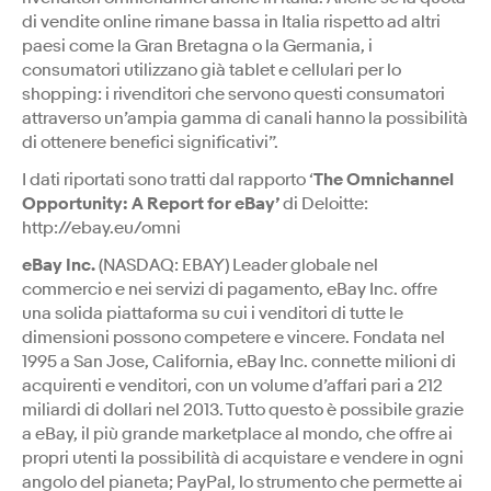
di vendite online rimane bassa in Italia rispetto ad altri
paesi come la Gran Bretagna o la Germania, i
consumatori utilizzano già tablet e cellulari per lo
shopping: i rivenditori che servono questi consumatori
attraverso un’ampia gamma di canali hanno la possibilità
di ottenere benefici significativi”.
I dati riportati sono tratti dal rapporto ‘
The Omnichannel
Opportunity: A Report for eBay’
di Deloitte:
http://ebay.eu/omni
eBay Inc.
(NASDAQ: EBAY) Leader globale nel
commercio e nei servizi di pagamento, eBay Inc. offre
una solida piattaforma su cui i venditori di tutte le
dimensioni possono competere e vincere. Fondata nel
1995 a San Jose, California, eBay Inc. connette milioni di
acquirenti e venditori, con un volume d’affari pari a 212
miliardi di dollari nel 2013. Tutto questo è possibile grazie
a eBay, il più grande marketplace al mondo, che offre ai
propri utenti la possibilità di acquistare e vendere in ogni
angolo del pianeta; PayPal, lo strumento che permette ai