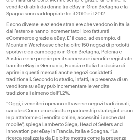
0.6 miliardi di euro. Mentre sempre grazie all’online, le
vendite di abiti da donna tra eBay in Gran Bretagna e la
Spagna sono raddoppiate tra il 2010 e il 2012.
E sono diverse le aziende straniere che vendono in Italia
dall’estero e hanno incrementato i loro fatturati
eCommerce grazie a eBay. E’ il caso, ad esempio, di
Mountain Warehouse che ha oltre 150 negozi di prodotti
sportivi e da campeggio in Gran Bretagna, Polonia e
Austria e che proprio per il successo di vendite registrato
tramite eBay in Germania, Francia e Italia ha deciso di
aprire in questi mercati anche negozi cosiddetti
tradizionali. Secondo lo studio, infatti, la presenza di un
venditore su eBay può incrementare le vendite
tradizionali almeno dell’1.2%.
“Oggi, i venditori operano attraverso negozi tradizionali,
canale eCommerce diretto e partnership strategiche con
le piattaforme di vendita online, accessibili anche dal
mobile”, spiega Lamberto Siega, Head of Sellers and
Innovation per eBay in Francia, Italia e Spagna. “La
ricerca realizzata da Deloitte mostra come la presenza