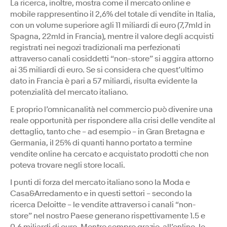
La ricerca, inoltre, mostra come il mercato online e
mobile rappresentino il 2,6% del totale di vendite in Italia,
con un volume superiore agli 11 miliardi di euro (7,7mld in
Spagna, 22mld in Francia), mentre il valore degli acquisti
registrati nei negozi tradizionali ma perfezionati
attraverso canali cosiddetti “non-store” si aggira attorno
ai 35 miliardi di euro. Se si considera che quest’ultimo
dato in Francia è pari a 57 miliardi, risulta evidente la
potenzialità del mercato italiano.
E proprio l’omnicanalità nel commercio può divenire una
reale opportunità per rispondere alla crisi delle vendite al
dettaglio, tanto che – ad esempio – in Gran Bretagna e
Germania, il 25% di quanti hanno portato a termine
vendite online ha cercato e acquistato prodotti che non
poteva trovare negli store locali.
I punti di forza del mercato italiano sono la Moda e
Casa&Arredamento e in questi settori – secondo la
ricerca Deloitte – le vendite attraverso i canali “non-
store” nel nostro Paese generano rispettivamente 1.5 e