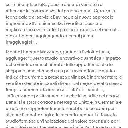
sul marketplace eBay possa aiutare i venditori a
rafforzare la conoscenza del proprio brand. Grazie alla
tecnologia e ai servizi eBay Inc., e al nuovo approccio
improntato all’omnicanalità, i venditori possono
migliorare notevolmente il proprio business nel mercato
cross-border, raggiungendo mercati prima
irraggiungibili”.
Mentre Umberto Mazzucco, partner a Deloitte Italia,
aggiunge: “questo studio innovativo quantifica l’impatto
delle vendite omnichannel e delle opportunità che lo
shopping omnichannel crea per i rivenditori. Lo studio
indica che un’ampia presenza online può incrementare le
vendite ottenute in canali diversi dal negozio e allo stesso
tempo aumentare la riconoscibilita’ del marchio,
influenzando positivamente anche le vendite nei negozi.
L’analisi è stata condotta nel Regno Unito e in Germania e
un ulteriore approfondimento sarebbe necessario per
stimare l’impatto sugli altri mercati europei. Tuttavia, lo
studio fornisce un’indicazione del valore potenziale per i
rivenditori omnichannel anche in italia. Anche se la quota