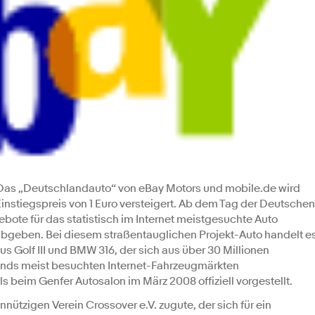
as „Deutschlandauto“ von eBay Motors und mobile.de wird
Einstiegspreis von 1 Euro versteigert. Ab dem Tag der Deutschen
ebote für das statistisch im Internet meistgesuchte Auto
bgeben. Bei diesem straßentauglichen Projekt-Auto handelt e
s Golf III und BMW 316, der sich aus über 30 Millionen
ands meist besuchten Internet-Fahrzeugmärkten
beim Genfer Autosalon im März 2008 offiziell vorgestellt.
ützigen Verein Crossover e.V. zugute, der sich für ein