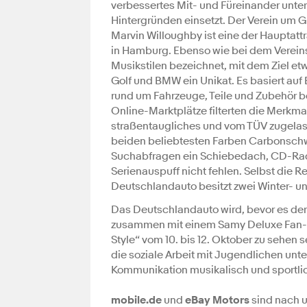
verbessertes Mit- und Füreinander unter
Hintergründen einsetzt. Der Verein um 
Marvin Willoughby ist eine der Hauptatt
in Hamburg. Ebenso wie bei dem Verein
Musikstilen bezeichnet, mit dem Ziel et
Golf und BMW ein Unikat. Es basiert au
rund um Fahrzeuge, Teile und Zubehör b
Online-Marktplätze filterten die Merkm
straßentaugliches und vom TÜV zugelass
beiden beliebtesten Farben Carbonschwar
Suchabfragen ein Schiebedach, CD-Radio
Serienauspuff nicht fehlen. Selbst die 
Deutschlandauto besitzt zwei Winter- u
Das Deutschlandauto wird, bevor es de
zusammen mit einem Samy Deluxe Fan-P
Style“ vom 10. bis 12. Oktober zu sehen 
die soziale Arbeit mit Jugendlichen unte
Kommunikation musikalisch und sportlic
mobile.de
und
eBay Motors
sind nach 