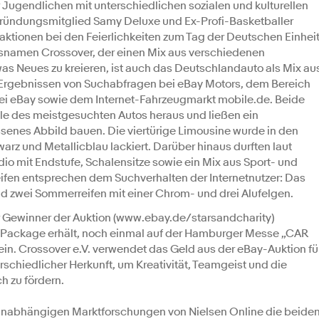
 Jugendlichen mit unterschiedlichen sozialen und kulturellen
Gründungsmitglied Samy Deluxe und Ex-Profi-Basketballer
raktionen bei den Feierlichkeiten zum Tag der Deutschen Einhei
snamen Crossover, der einen Mix aus verschiedenen
was Neues zu kreieren, ist auch das Deutschlandauto als Mix au
f Ergebnissen von Suchabfragen bei eBay Motors, dem Bereich
ei eBay sowie dem Internet-Fahrzeugmarkt mobile.de. Beide
ale des meistgesuchten Autos heraus und ließen ein
enes Abbild bauen. Die viertürige Limousine wurde in den
z und Metallicblau lackiert. Darüber hinaus durften laut
 mit Endstufe, Schalensitze sowie ein Mix aus Sport- und
Reifen entsprechen dem Suchverhalten der Internetnutzer: Das
nd zwei Sommerreifen mit einer Chrom- und drei Alufelgen.
r Gewinner der Auktion (www.ebay.de/starsandcharity)
ackage erhält, noch einmal auf der Hamburger Messe „CAR
sein. Crossover e.V. verwendet das Geld aus der eBay-Auktion fü
rschiedlicher Herkunft, um Kreativität, Teamgeist und die
h zu fördern.
unabhängigen Marktforschungen von Nielsen Online die beide