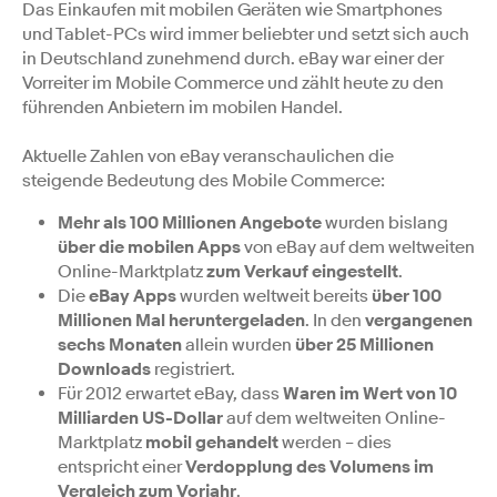
Das Einkaufen mit mobilen Geräten wie Smartphones
und Tablet-PCs wird immer beliebter und setzt sich auch
in Deutschland zunehmend durch. eBay war einer der
Vorreiter im Mobile Commerce und zählt heute zu den
führenden Anbietern im mobilen Handel.
Aktuelle Zahlen von eBay veranschaulichen die
steigende Bedeutung des Mobile Commerce:
Mehr als 100 Millionen Angebote
wurden bislang
über die mobilen Apps
von eBay auf dem weltweiten
Online-Marktplatz
zum Verkauf eingestellt
.
Die
eBay Apps
wurden weltweit bereits
über 100
Millionen Mal heruntergeladen
. In den
vergangenen
sechs Monaten
allein wurden
über 25 Millionen
Downloads
registriert.
Für 2012 erwartet eBay, dass
Waren im Wert von 10
Milliarden US-Dollar
auf dem weltweiten Online-
Marktplatz
mobil gehandelt
werden – dies
entspricht einer
Verdopplung des Volumens im
Vergleich zum Vorjahr
.