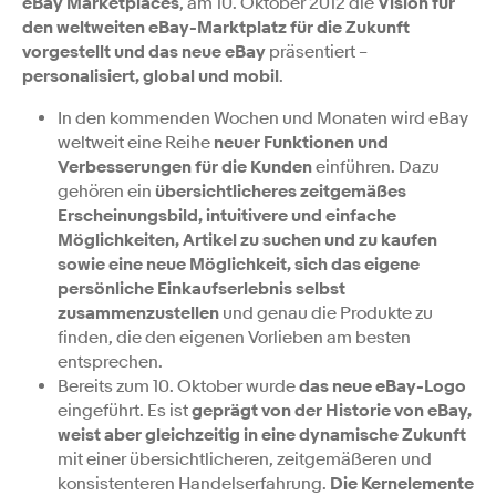
eBay Marketplaces
, am 10. Oktober 2012 die
Vision für
den weltweiten eBay-Marktplatz für die Zukunft
vorgestellt und das neue eBay
präsentiert –
personalisiert, global und mobil
.
In den kommenden Wochen und Monaten wird eBay
weltweit eine Reihe
neuer Funktionen und
Verbesserungen für die Kunden
einführen. Dazu
gehören ein
übersichtlicheres zeitgemäßes
Erscheinungsbild, intuitivere und einfache
Möglichkeiten, Artikel zu suchen und zu kaufen
sowie eine neue Möglichkeit, sich das eigene
persönliche Einkaufserlebnis selbst
zusammenzustellen
und genau die Produkte zu
finden, die den eigenen Vorlieben am besten
entsprechen.
Bereits zum 10. Oktober wurde
das neue eBay-Logo
eingeführt. Es ist
geprägt von der Historie von eBay,
weist aber gleichzeitig in eine dynamische Zukunft
mit einer übersichtlicheren, zeitgemäßeren und
konsistenteren Handelserfahrung.
Die Kernelemente