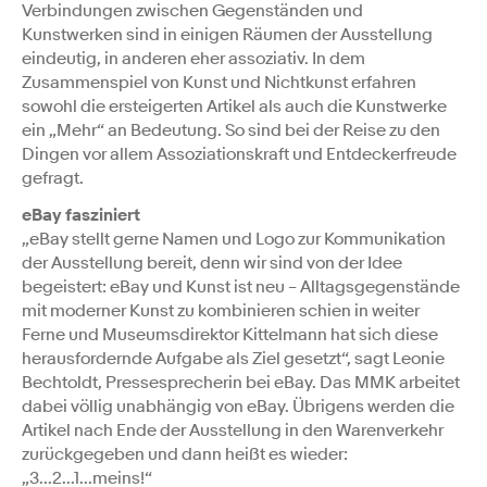
Verbindungen zwischen Gegenständen und
Kunstwerken sind in einigen Räumen der Ausstellung
eindeutig, in anderen eher assoziativ. In dem
Zusammenspiel von Kunst und Nichtkunst erfahren
sowohl die ersteigerten Artikel als auch die Kunstwerke
ein „Mehr“ an Bedeutung. So sind bei der Reise zu den
Dingen vor allem Assoziationskraft und Entdeckerfreude
gefragt.
eBay fasziniert
„eBay stellt gerne Namen und Logo zur Kommunikation
der Ausstellung bereit, denn wir sind von der Idee
begeistert: eBay und Kunst ist neu – Alltagsgegenstände
mit moderner Kunst zu kombinieren schien in weiter
Ferne und Museumsdirektor Kittelmann hat sich diese
herausfordernde Aufgabe als Ziel gesetzt“, sagt Leonie
Bechtoldt, Pressesprecherin bei eBay. Das MMK arbeitet
dabei völlig unabhängig von eBay. Übrigens werden die
Artikel nach Ende der Ausstellung in den Warenverkehr
zurückgegeben und dann heißt es wieder:
„3...2...1...meins!“