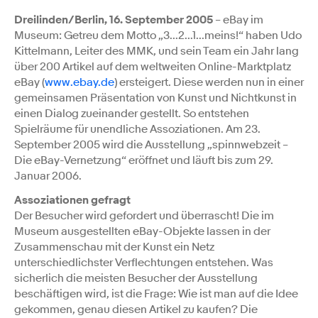
Dreilinden/Berlin, 16. September 2005
– eBay im
Museum: Getreu dem Motto „3...2...1...meins!“ haben Udo
Kittelmann, Leiter des MMK, und sein Team ein Jahr lang
über 200 Artikel auf dem weltweiten Online-Marktplatz
eBay (
www.ebay.de
) ersteigert. Diese werden nun in einer
gemeinsamen Präsentation von Kunst und Nichtkunst in
einen Dialog zueinander gestellt. So entstehen
Spielräume für unendliche Assoziationen. Am 23.
September 2005 wird die Ausstellung „spinnwebzeit –
Die eBay-Vernetzung“ eröffnet und läuft bis zum 29.
Januar 2006.
Assoziationen gefragt
Der Besucher wird gefordert und überrascht! Die im
Museum ausgestellten eBay-Objekte lassen in der
Zusammenschau mit der Kunst ein Netz
unterschiedlichster Verflechtungen entstehen. Was
sicherlich die meisten Besucher der Ausstellung
beschäftigen wird, ist die Frage: Wie ist man auf die Idee
gekommen, genau diesen Artikel zu kaufen? Die