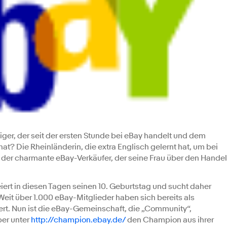
ger, der seit der ersten Stunde bei eBay handelt und dem
hat? Die Rheinländerin, die extra Englisch gelernt hat, um bei
der charmante eBay-Verkäufer, der seine Frau über den Handel
iert in diesen Tagen seinen 10. Geburtstag und sucht daher
t über 1.000 eBay-Mitglieder haben sich bereits als
rt. Nun ist die eBay-Gemeinschaft, die „Community“,
ber unter
http://champion.ebay.de/
den Champion aus ihrer