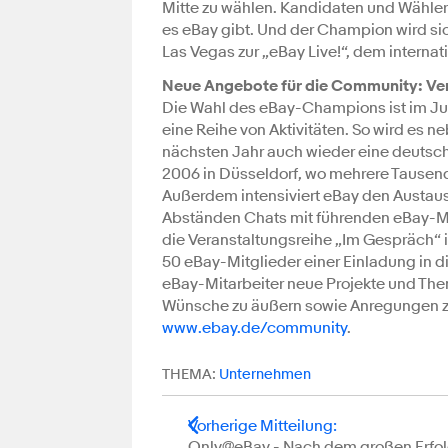
Mitte zu wählen. Kandidaten und Wählern 
es eBay gibt. Und der Champion wird sic
Las Vegas zur „eBay Live!“, dem intern
Neue Angebote für die Community: Ver
Die Wahl des eBay-Champions ist im Jub
eine Reihe von Aktivitäten. So wird es
nächsten Jahr auch wieder eine deutsch
2006 in Düsseldorf, wo mehrere Tausend
Außerdem intensiviert eBay den Austaus
Abständen Chats mit führenden eBay-Mi
die Veranstaltungsreihe „Im Gespräch“ 
50 eBay-Mitglieder einer Einladung in d
eBay-Mitarbeiter neue Projekte und Th
Wünsche zu äußern sowie Anregungen zu
www.ebay.de/community
.
THEMA:
Unternehmen
Vorherige Mitteilung
:
Only@eBay - Nach dem großen Erfol