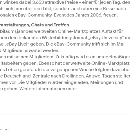
winken dabei 3.653 attraktive Preise – einer für jeden Tag, de
h nicht nur über den Titel, sondern auch über eine Reise nach
ationalen eBay-Community-Event des Jahres 2006, freuen.
anstaltungen, Chats und Treffen
iläumsjahr des weltweiten Online-Marktplatzes Auftakt für
 neben dem bekannten Weiterbildungsformat „eBay University“ i
e „eBay Live!“ geben. Die eBay-Community trifft sich im Mai
 Mitglieder erwartet werden.
ch mit seinen Mitgliedern. Zukünftig wird es in unregelmäßige
tarbeitern geben. Ebenso hat der weltweite Online-Marktplatz
ins Leben gerufen. In der vergangenen Woche folgten dazu übe
ie Deutschland-Zentrale nach Dreilinden. An zwei Tagen stellte
emen vor. Die Mitglieder wurden eingeladen, Meinungen und
 geben. Weitere Informationen unter
g im