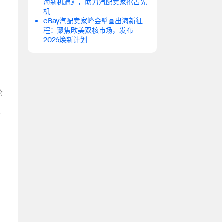
海新机遇》，助力汽配卖家抢占先
机
eBay汽配卖家峰会擘画出海新征
程：聚焦欧美双核市场，发布
2026焕新计划
伦
务