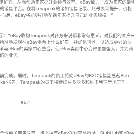
将进一步扩充，从而帮助卖家提升业绩与效率。eBay致力于成为卖家的最
销售平台。在将Terapeak的诸如销售记录、账号表现提升、价格
中心后，eBay将能更好地帮助卖家提升自己的业务规模。”
rth表示：“eBay收购Terapeak对各方来说都非常有意义，对我们的客户
精准地发现在eBay平台上什么好卖，并优化刊登，以达成更好的业
将逐渐与eBay的卖家中心整合，使eBay卖家中心变得更加强大，并为商
们的业务。
年底前完成。届时，Terapeak的员工将向eBay的B2C销售副总裁Bob
jasekar报告。Terapeak的员工将继续在多伦多和维多利亚等地工作。
###
全球电子商务先锋，旗下拥有eBay在线交易市场、StubHub和eBa