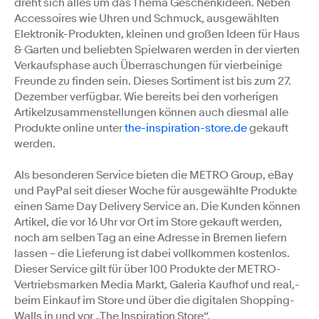
dreht sich alles um das Thema Geschenkideen. Neben
Accessoires wie Uhren und Schmuck, ausgewählten
Elektronik-Produkten, kleinen und großen Ideen für Haus
& Garten und beliebten Spielwaren werden in der vierten
Verkaufsphase auch Überraschungen für vierbeinige
Freunde zu finden sein. Dieses Sortiment ist bis zum 27.
Dezember verfügbar. Wie bereits bei den vorherigen
Artikelzusammenstellungen können auch diesmal alle
Produkte online unter
the-inspiration-store.de
gekauft
werden.
Als besonderen Service bieten die METRO Group, eBay
und PayPal seit dieser Woche für ausgewählte Produkte
einen Same Day Delivery Service an. Die Kunden können
Artikel, die vor 16 Uhr vor Ort im Store gekauft werden,
noch am selben Tag an eine Adresse in Bremen liefern
lassen – die Lieferung ist dabei vollkommen kostenlos.
Dieser Service gilt für über 100 Produkte der METRO-
Vertriebsmarken Media Markt, Galeria Kaufhof und real,-
beim Einkauf im Store und über die digitalen Shopping-
Walls in und vor „The Inspiration Store“.