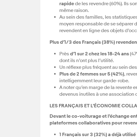
rapide
de les revendre (60%). Ils s
même raison.
Au sein des familles, les statistique
moyen responsable de se séparer de
revendent en ligne des objets d’occ
Plus d’1/3 des Français (38%) revendent
Près
d’1 sur 2 chez les 18-24 ans
(4
dont ils n’ont plus l’utilité.
Un réflexe plus fréquent au sein de
Plus de 2 femmes sur 5 (42%)
, rev
intelligemment leur garde-robe.
A noter qu’en marge de la revente e
devenus inutiles à une association c
LES FRANÇAIS ET L’ÉCONOMIE COLL
Devant le co-voiturage et l’échange ent
plateformes collaboratives pour revend
1 Français sur 3 (32%) a déjà utili