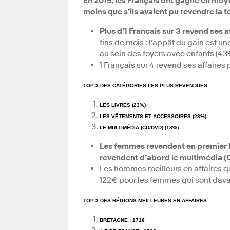
En 2015,
les Français ont gagné en moye
moins que s’ils avaient pu revendre la to
Plus d’1 Français sur 3 revend ses 
fins de mois : l’appât du gain est un
au sein des foyers avec enfants (43
1 Français sur 4 revend ses affaires p
TOP 3 DES CATÉGORIES LES PLUS REVENDU
ES
LES LIVRES (23%)
LES VÊTEMENTS ET ACCESSOIRES (23%)
LE MULTIMÉDIA (CD/DVD) (18%)
Les femmes revendent en premier l
revendent d’abord le multimédia 
Les hommes meilleurs en affaires q
122€ pour les femmes qui sont davan
TOP 3 DES RÉGIONS MEILLEURES EN AFFAIRES
BRETAGNE : 171€