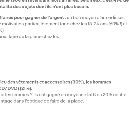
nne 136€ en revendant leurs affaires.
Selon eux, c’est 49€ de
talité des objets dont ils n’ont plus besoin.
affaires pour gagner de l’argent
: un bon moyen d’arrondir ses
e motivation particulièrement forte chez les 18-24 ans (60% !) et
%).
our faire de la place chez lui.
ieu des vêtements et accessoires
(30%), les hommes
(CD/DVD) (21%).
ue les femmes ? Ils ont gagné en moyenne 151€ en 2015 contre
tage dans l’optique de faire de la place.