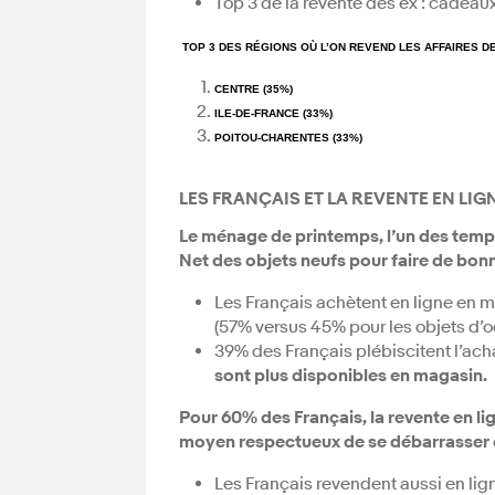
Top 3 de la revente des ex : cadeaux
TOP 3 DES RÉGIONS OÙ L’ON REVEND LES AFFAIRES D
CENTRE (35%)
ILE-DE-FRANCE (33%)
POITOU-CHARENTES (33%)
LES FRANÇAIS ET LA REVENTE EN LIG
Le ménage de printemps, l’un des temps
Net des objets neufs pour faire de bonn
Les Français achètent en ligne en m
(57% versus 45% pour les objets d’o
39% des Français plébiscitent l’ach
sont plus disponibles en magasin.
Pour 60% des Français, la revente en li
moyen respectueux de se débarrasser d
Les Français revendent aussi en lign