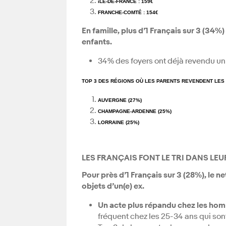
îLE-DE-FRANCE : 159€
FRANCHE-COMTÉ : 154€
En famille,
plus d’1 Français sur 3 (34%)
enfants.
34% des foyers ont déjà revendu un j
TOP 3 DES RÉGIONS OÙ LES PARENTS REVENDENT LES
AUVERGNE (27%)
CHAMPAGNE-ARDENNE (25%)
LORRAINE (25%)
LES FRANÇAIS FONT LE TRI DANS LEU
Pour près d’1 Français sur 3 (28%),
le n
objets d’un(e) ex.
Un acte plus répandu chez les ho
fréquent chez les 25-34 ans qui sont 