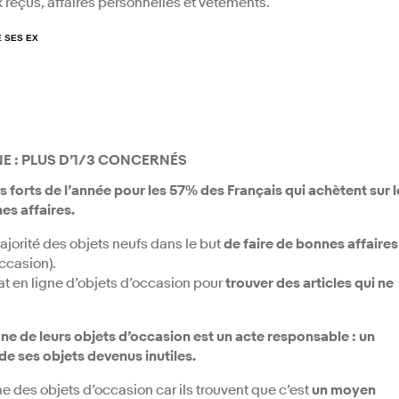
 reçus, affaires personnelles et vêtements.
E SES EX
NE : PLUS D’1/3 CONCERNÉS
 forts de l’année pour les
57% des Français qui achètent sur l
es affaires.
ajorité des objets neufs dans le but
de faire de bonnes affaires
ccasion).
at en ligne d’objets d’occasion pour
trouver des articles qui ne
gne de leurs objets d’occasion est un acte responsable :
un
e ses objets devenus inutiles.
e des objets d’occasion car ils trouvent que c’est
un moyen