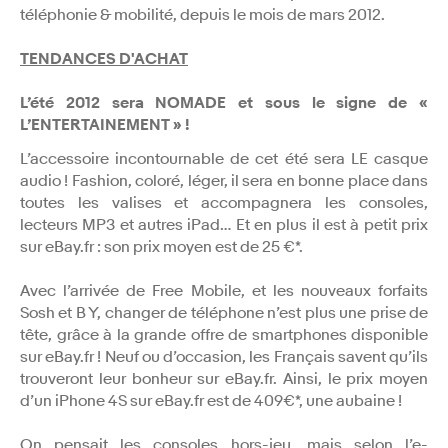
téléphonie & mobilité, depuis le mois de mars 2012.
TENDANCES D'ACHAT
L’été 2012 sera NOMADE et sous le signe de «
L’ENTERTAINEMENT » !
L’accessoire incontournable de cet été sera LE casque
audio ! Fashion, coloré, léger, il sera en bonne place dans
toutes les valises et accompagnera les consoles,
lecteurs MP3 et autres iPad… Et en plus il est à petit prix
sur eBay.fr : son prix moyen est de 25 €*.
Avec l’arrivée de Free Mobile, et les nouveaux forfaits
Sosh et B Y, changer de téléphone n’est plus une prise de
tête, grâce à la grande offre de smartphones disponible
sur eBay.fr ! Neuf ou d’occasion, les Français savent qu’ils
trouveront leur bonheur sur eBay.fr. Ainsi, le prix moyen
d’un iPhone 4S sur eBay.fr est de 409€*, une aubaine !
On pensait les consoles hors-jeu, mais selon l’e-