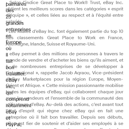
• Selon l’indice Great Place to Work® Trust, eBay Inc.
palmarès
obtient les meilleurs scores dans les catégories « esprit
des
d’équipe », et celles liées au respect et à l’équité entre
25
salariés.
grandes
entreprises
• Les filiales d’eBay Inc. font également partie du top 10
en
des classements Great Place to Work en France,
Europe
Allemagne, Irlande, Suisse et Royaume-Uni.
où
« eBay permet à des millions de personnes à travers le
il
monde de vendre et d’acheter les biens qu’ils aiment, et
fait
à de nombreuses entreprises de se développer à
bon
l’international », rappelle Jacob Aqraou, Vice-président
travailler.
d’eBay Marketplaces pour la région Europe, Moyen-
eBay
Orient et Afrique. « Cette mission passionnante mobilise
Inc.,
toutes les équipes d’eBay, qui collaborent chaque jour
qui
avec les vendeurs et l’ensemble de la communauté des
comprend
utilisateurs d’eBay. Au-delà des actions, c’est avant tout
notamment
l’état d’esprit qui règne chez eBay qui en fait une
eBay
entreprise où il fait bon travailler. Depuis ses débuts,
et
eBay est fier de soutenir et d’aider ses employés à se
PayPal,