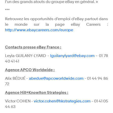
l’un des grands atouts du groupe eBay en général. »
***
Retrouvez les opportunités d’emploi d’eBay partout dans
le monde sur la page eBay Careers :
http://www.ebaycareers.com/europe
Contacts presse eBay France :
Leyla GUILANY-LYARD -
lguilanylyard@ebay.com
– 01 78
40 41 41
Agence APCO Worldwide :
Alix BÉDUÉ -
abedue@apcoworldwide.com
- 01 44 94 86
72
Agence Hill+Knowlton Strategies :
Victor COHEN -
victor.cohen@hkstrategies.com
– 01 41 05
44 63