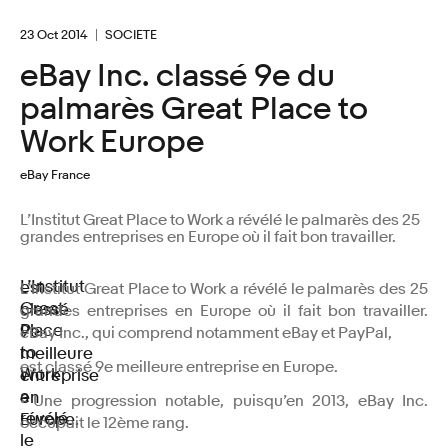
23 Oct 2014
SOCIETE
eBay Inc. classé 9e du
palmarès Great Place to
Work Europe
eBay France
L’Institut Great Place to Work a révélé le palmarès des 25
grandes entreprises en Europe où il fait bon travailler.
L’Institut
est
L’Institut Great Place to Work a révélé le palmarès des 25
Great
classé
grandes entreprises en Europe où il fait bon travailler.
Place
9e
eBay Inc., qui comprend notamment eBay et PayPal,
to
meilleure
est classé 9e meilleure entreprise en Europe.
Work
entreprise
a
en
• Une progression notable, puisqu’en 2013, eBay Inc.
révélé
Europe.
occupait le 12ème rang.
le