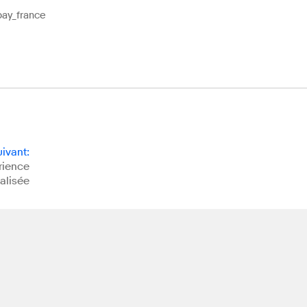
bay_france
uivant
:
rience
alisée