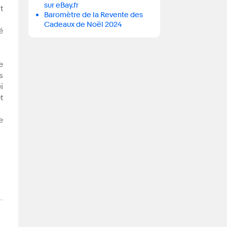
sur eBay.fr
t
Baromètre de la Revente des
Cadeaux de Noël 2024
é
e
s
i
t
e