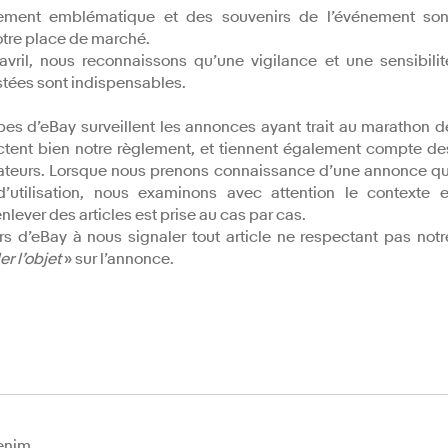
ment emblématique et des souvenirs de l’événement son
otre place de marché.
vril, nous reconnaissons qu’une vigilance et une sensibilit
stées sont indispensables.
es d’eBay surveillent les annonces ayant trait au marathon d
ectent bien notre règlement, et tiennent également compte de
sateurs. Lorsque nous prenons connaissance d’une annonce qu
’utilisation, nous examinons avec attention le contexte e
nlever des articles est prise au cas par cas.
eurs d’eBay à nous signaler tout article ne respectant pas notr
er l’objet
» sur l’annonce.
denim