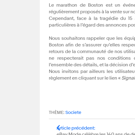
Le marathon de Boston est un événe
régulièrement proposés à la vente sur n
Cependant, face à la tragédie du 15 a
particulières à l’égard des annonces po
Nous souhaitons rappeler que les équip
Boston afin de s’assurer qu’elles resp
retours de la communauté de nos utili
ne respecterait pas nos conditions d
l’ensemble des détails, et la décision d’e
Nous invitons par ailleurs les utilisat
règlement en cliquant sur le lien «
Signal
THÈME:
Societe
Article précédent
:
eBay Mode célèbre les 140 ans de 