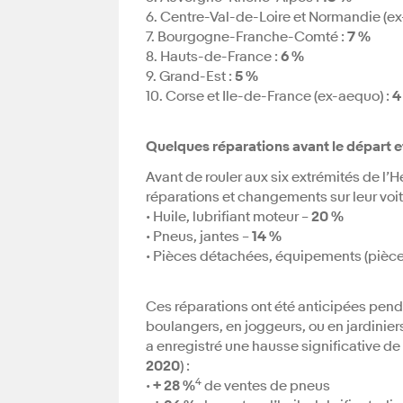
6. Centre-Val-de-Loire et Normandie (ex
7. Bourgogne-Franche-Comté :
7 %
8. Hauts-de-France :
6 %
9. Grand-Est :
5 %
10. Corse et Ile-de-France (ex-aequo) :
4
Quelques réparations avant le départ e
Avant de rouler aux six extrémités de l’
réparations et changements sur leur voit
• Huile, lubrifiant moteur –
20 %
• Pneus, jantes –
14 %
• Pièces détachées, équipements (pièces 
Ces réparations ont été anticipées penda
boulangers, en joggeurs, ou en jardinier
a enregistré une hausse significative d
2020
) :
4
•
+ 28 %
de ventes de pneus