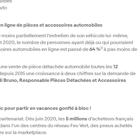
quides
uto
n ligne de pièces et accessoires automobiles
u moins partiellement l’entretien de son véhicule lui-même,
9 et 2020, le nombre de personnes ayant déjà ou qui pourraient
3
soires automobiles en ligne est passé de
64 %
à pas moins de
 une vente de pièce détachée automobile toutes les
12
s depuis 2015 une croissance à deux chiffres sur la demande de
di Bruno, Responsable Pièces Détachées et Accessoires
c pour partir en vacances gonflé à bloc !
artenariat. Dès juin 2020, les
5 millions
d’acheteurs français
dans l’un des centres du réseau Feu Vert, des pneus achetés
s sur la marketplace.