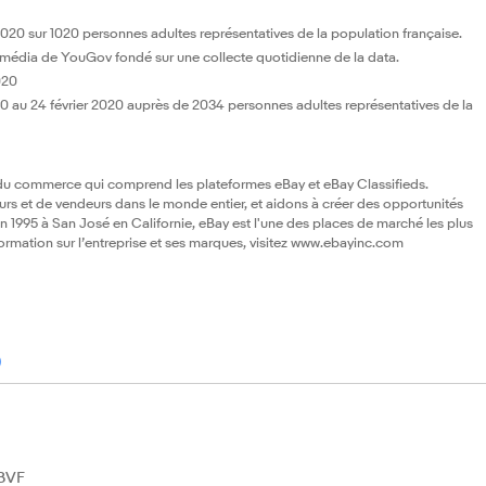
020 sur 1020 personnes adultes représentatives de la population française.
ge média de YouGov fondé sur une collecte quotidienne de la data.
020
0 au 24 février 2020 auprès de 2034 personnes adultes représentatives de la
 du commerce qui comprend les plateformes eBay et eBay Classifieds.
rs et de vendeurs dans le monde entier, et aidons à créer des opportunités
1995 à San José en Californie, eBay est l'une des places de marché les plus
rmation sur l’entreprise et ses marques, visitez www.ebayinc.com
)
BVF