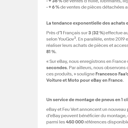
•
+ 36 %
de ventes d’huile, lubrifiants, li
•
+ 6 %
de ventes de pièces détachées a
La tendance exponentielle des achats e
Près d’
1
Français sur
3
(
32 %
) effectue a
3
selon YouGov
. En parallèle, entre 201
réaliser leurs achats de pièces et acces
81 %
.
« Sur eBay, nous enregistrons en France
secondes
. Par ailleurs, nous observon
ces produits, » souligne
Francesco Faa’
Voiture et Moto
pour eBay en France
.
Un service de montage de pneus en 1 cli
eBay et Feu Vert annoncent un nouveau p
d’eBay peuvent bénéficier du montage, 
parmi les
450 000
références disponible