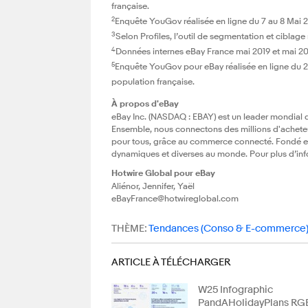
française.
2
Enquête YouGov réalisée en ligne du 7 au 8 Mai 2
3
Selon Profiles, l’outil de segmentation et cibla
4
Données internes eBay France mai 2019 et mai 2
5
Enquête YouGov pour eBay réalisée en ligne du 2
population française.
À propos d'eBay
eBay Inc. (NASDAQ : EBAY) est un leader mondial
Ensemble, nous connectons des millions d'acheteu
pour tous, grâce au commerce connecté. Fondé en 
dynamiques et diverses au monde. Pour plus d’info
Hotwire Global pour eBay
Aliénor, Jennifer, Yaël
eBayFrance@hotwireglobal.com
THÈME:
Tendances (Conso & E-commerce
ARTICLE À TÉLÉCHARGER
W25 Infographic
PandAHolidayPlans RG