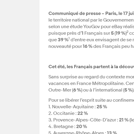
Communiqué de presse – Paris, le 17 ju
le territoire national par le Gouvernement
selon une étude YouGov pour eBay réalis
2
puisque près d’
1
Français sur
5
(
19 %
)
co
1
que
39 %
d’entre eux envisagent de se re
nouveauté pour
16 %
des Français peu h
Cet été, les Français partent à la décou
Sans surprise au regard du contexte mo
vacances en France Métropolitaine. Cert
Outre-Mer (
6 %
) ou à l’international (
5 %
)
Pour se libérer l’esprit suite au confinem
1. Nouvelle-Aquitaine :
25 %
2. Occitanie :
22 %
3. Provence-Alpes-Côte-D’azur :
21 %
(l
4. Bretagne :
20 %
5. Auvergne-Rhône-Alpes :
13 %