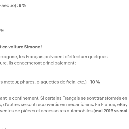
-aequo) :
8 %
 %
t en voiture Simone !
Hexagone, les Français prévoient d’effectuer quelques
ure. Ils concerneront principalement :
moteur, phares, plaquettes de frein, etc.) –
10 %
nt le confinement. Si certains Français se sont transformés en
s, d’autres se sont reconvertis en mécaniciens. En France, eBay
e ventes de pièces et accessoires automobiles (
mai 2019 vs mai