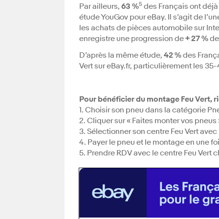
5
Par ailleurs,
63 %
des Français ont déjà 
étude YouGov pour eBay. Il s’agit de l’
les achats de pièces automobile sur Inte
enregistre une progression de
+ 27 %
de
D’après la même étude,
42 %
des França
Vert sur eBay.fr, particulièrement les 35-
Pour bénéficier du montage Feu Vert, ri
1. Choisir son pneu dans la catégorie Pn
2. Cliquer sur « Faites monter vos pneus 
3. Sélectionner son centre Feu Vert avec
4. Payer le pneu et le montage en une fo
5. Prendre RDV avec le centre Feu Vert c