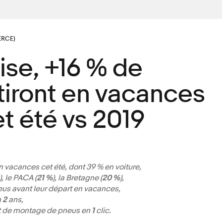
RCE)
rise, +16 % de
tiront en vacances
et été vs 2019
n vacances cet été, dont 39 % en voiture,
), le PACA (
21 %
), la Bretagne (
20 %
),
us avant leur départ en vacances,
n
2
ans,
rt de montage de pneus en
1
clic.