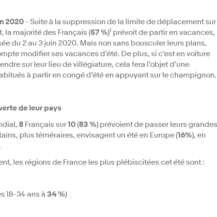
in 2020
- Suite à la suppression de la limite de déplacement sur
1
, la majorité des Français (
57 %
)
prévoit de partir en vacances,
ée du 2 au 3 juin 2020. Mais non sans bousculer leurs plans,
mpte modifier ses vacances d’été. De plus, si c’est en voiture
ndre sur leur lieu de villégiature, cela fera l’objet d’une
abitués à partir en congé d’été en appuyant sur le champignon.
verte de leur pays
ndial,
8
Français sur
10
(
83 %
) prévoient de passer leurs grande
ains, plus téméraires, envisagent un été en Europe (
16%
), en
.
ent, les régions de France les plus plébiscitées cet été sont :
es 18-34 ans à
34 %
)