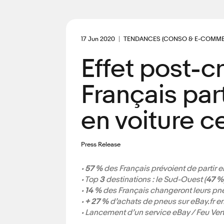
17 Jun 2020
TENDANCES (CONSO & E-COMME
Effet post-c
Français par
en voiture c
Press Release
•
57 %
des Français prévoient de partir e
• Top
3
destinations : le Sud-Ouest (
47 %
•
14 %
des Français changeront leurs pne
•
+ 27 %
d’achats de pneus sur eBay.fr e
• Lancement d’un service eBay / Feu Ve