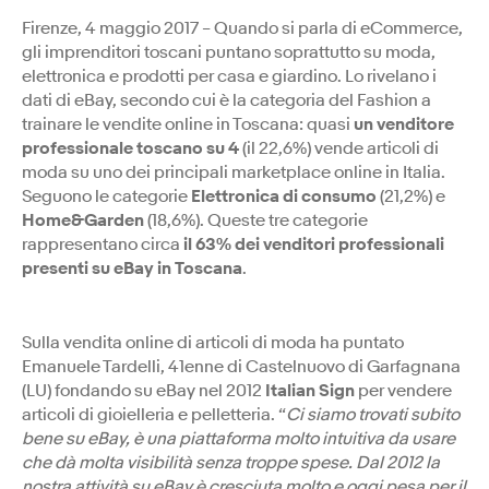
Firenze, 4 maggio 2017 – Quando si parla di eCommerce,
gli imprenditori toscani puntano soprattutto su moda,
elettronica e prodotti per casa e giardino. Lo rivelano i
dati di eBay, secondo cui è la categoria del Fashion a
trainare le vendite online in Toscana: quasi
un venditore
professionale toscano su 4
(il 22,6%) vende articoli di
moda su uno dei principali marketplace online in Italia.
Seguono le categorie
Elettronica di consumo
(21,2%) e
Home&Garden
(18,6%). Queste tre categorie
rappresentano circa
il 63% dei venditori professionali
presenti su eBay in Toscana
.
Sulla vendita online di articoli di moda ha puntato
Emanuele Tardelli, 41enne di Castelnuovo di Garfagnana
(LU) fondando su eBay nel 2012
Italian Sign
per vendere
articoli di gioielleria e pelletteria. “
Ci siamo trovati subito
bene su eBay, è una piattaforma molto intuitiva da usare
che dà molta visibilità senza troppe spese. Dal 2012 la
nostra attività su eBay è cresciuta molto e oggi pesa per il