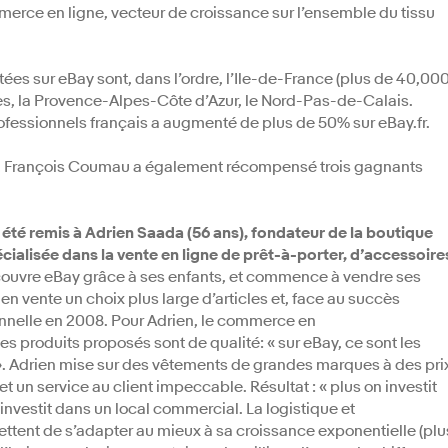
erce en ligne, vecteur de croissance sur l’ensemble du tissu
tées sur eBay sont, dans l’ordre, l’Ile-de-France (plus de 40,00
es, la Provence-Alpes-Côte d’Azur, le Nord-Pas-de-Calais.
fessionnels français a augmenté de plus de 50% sur eBay.fr.
ne, François Coumau a également récompensé trois gagnants
 a été remis à Adrien Saada (56 ans), fondateur de la boutique
écialisée dans la vente en ligne de prêt-à-porter, d’accessoire
ouvre eBay grâce à ses enfants, et commence à vendre ses
et en vente un choix plus large d’articles et, face au succès
onnelle en 2008. Pour Adrien, le commerce en
 les produits proposés sont de qualité: « sur eBay, ce sont les
». Adrien mise sur des vêtements de grandes marques à des pri
et un service au client impeccable. Résultat : « plus on investit
l investit dans un local commercial. La logistique et
ettent de s’adapter au mieux à sa croissance exponentielle (plu