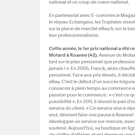
national et un coup de coeur national.
En partenariat avec E-commerce Magazin
le réseau Echangeur, les Trophées visen
sur la place de marché eBay.fr, sur la bas
leur professionnalisme.
Cette année, le 1er prix national a été 
Motard à Roanne (42).
Avenue du Motard,
tant sur le plan personnel que professi
jamais ! ». En 2005, Franck, alors chauff
personnel. Face aux prix élevés, il décide
eBay. C’est le début d’un succès fulgur
consacrer à plein temps au commerce en 
passion pour le commerce : « c’est ce qu
possibilité ». En 2011, il réussit le pari
service du client. « Ce service vise à 
end, désirant faire une pause à Roanne! 
développer un service sur-mesure, avec 
soutenir. Aujourd’hui, sa boutique en lig
de chiffre d’affaires et est devenue une