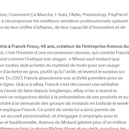
e, Comment Ça Marche, I-Solo, l’Adie, Prestashop, PayPal et
t à récompenser les meilleurs vendeurs professionnels opérant
e de leur chiffre d’affaires, de leur capacité d’innovation et de
remis à Franck Fessy, 45 ans, créateur de l’entreprise Avenue du
 c’est l’histoire d’une reconversion réussie, qui comble Franc
onnel comme l’indique son slogan : « Mieux vaut motard que
eur routier, doit acheter du matériel de moto pour son usage
 d’acheter en gros, plutôt qu’à l’unité, et revend le surplus sur
ant. En 2007, Franck abandonne son activité première pour se
ligne. Grâce à eBay, Franck s’est découvert une véritable
e j’aurai dû faire depuis longtemps, eBay m’en a donné la
 d’ouvrir un mégastore dédié à la présentation de ses produits et au
répondre à la demande des groupe de motards en ballade le week
» explique Franck. Ce point de vente lui a ainsi permis de
un accueil personnalisé, et d’engager 6 employés pour le
ne et traditionnelle, Avenue du Motard génère plus d’un million
 référence dans la région Rhône-Alpes et au-delà, pour tous les