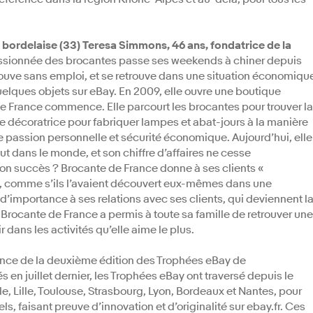
a bordelaise (33) Teresa Simmons, 46 ans, fondatrice de la
ssionnée des brocantes passe ses weekends à chiner depuis
rouve sans emploi, et se retrouve dans une situation économiqu
uelques objets sur eBay. En 2009, elle ouvre une boutique
de France commence. Elle parcourt les brocantes pour trouver la
de décoratrice pour fabriquer lampes et abat-jours à la manière
e passion personnelle et sécurité économique. Aujourd’hui, elle
ut dans le monde, et son chiffre d’affaires ne cesse
son succès ? Brocante de France donne à ses clients «
ue, comme s’ils l’avaient découvert eux-mêmes dans une
’importance à ses relations avec ses clients, qui deviennent l
Brocante de France a permis à toute sa famille de retrouver une
r dans les activités qu’elle aime le plus.
France de la deuxième édition des Trophées eBay de
s en juillet dernier, les Trophées eBay ont traversé depuis le
le, Lille, Toulouse, Strasbourg, Lyon, Bordeaux et Nantes, pour
 faisant preuve d’innovation et d’originalité sur ebay.fr. Ces