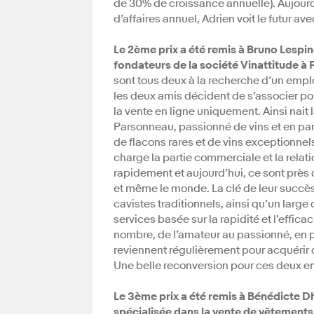
de 30% de croissance annuelle). Aujourd’
d’affaires annuel, Adrien voit le futur a
Le 2ème prix a été remis à Bruno Lespi
fondateurs de la société Vinattitude à P
sont tous deux à la recherche d’un empl
les deux amis décident de s’associer pou
la vente en ligne uniquement. Ainsi nait 
Parsonneau, passionné de vins et en part
de flacons rares et de vins exceptionnel
charge la partie commerciale et la relati
rapidement et aujourd’hui, ce sont près 
et même le monde. La clé de leur succès 
cavistes traditionnels, ainsi qu’un larg
services basée sur la rapidité et l’effica
nombre, de l’amateur au passionné, en pa
reviennent régulièrement pour acquérir d
Une belle reconversion pour ces deux en
Le 3ème prix a été remis à Bénédicte Dh
spécialisée dans la vente de vêtements