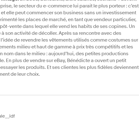
prise, le secteur du e-commerce lui parait le plus porteur : c’est
e et elle peut commencer son business sans un investissement
rimenté les places de marché, en tant que vendeur particulier,
épôt-vente dans lequel elle vend les habits de ses copines. Un
à son activité de décoller. Après sa rencontre avec des
rs l’idée de revendre les vêtements utilisés comme costumes sur
tements milieu et haut de gamme à prix très compétitifs et les
un nom dans le milieu : aujourd’hui, des petites productions
e. En plus de vendre sur eBay, Bénédicte a ouvert un petit
ssayer les produits. Et ses clientes les plus fidèles deviennent
ent de leur choix.
le__idf