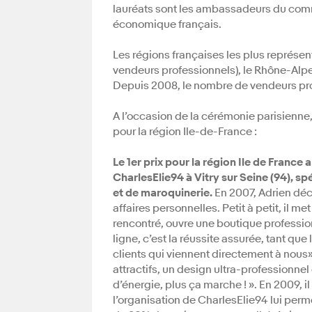
lauréats sont les ambassadeurs du comm
économique français.
Les régions françaises les plus représen
vendeurs professionnels), le Rhône-Alp
Depuis 2008, le nombre de vendeurs pro
A l’occasion de la cérémonie parisien
pour la région Ile-de-France :
Le 1er prix pour la région Ile de France
CharlesElie94 à Vitry sur Seine (94), sp
et de maroquinerie.
En 2007, Adrien déc
affaires personnelles. Petit à petit, il m
rencontré, ouvre une boutique professi
ligne, c’est la réussite assurée, tant que
clients qui viennent directement à nous
attractifs, un design ultra-professionnel 
d’énergie, plus ça marche ! ». En 2009, i
l’organisation de CharlesElie94 lui perm