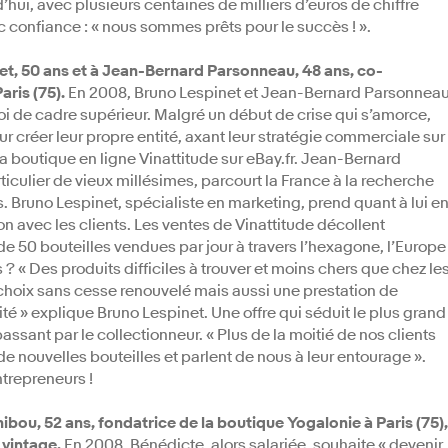
hui, avec plusieurs centaines de milliers d’euros de chiffre
vec confiance : « nous sommes prêts pour le succès ! ».
net, 50 ans et à Jean-Bernard Parsonneau, 48 ans, co-
aris (75).
En 2008, Bruno Lespinet et Jean-Bernard Parsonnea
oi de cadre supérieur. Malgré un début de crise qui s’amorce,
r créer leur propre entité, axant leur stratégie commerciale sur
la boutique en ligne Vinattitude sur eBay.fr. Jean-Bernard
iculier de vieux millésimes, parcourt la France à la recherche
s. Bruno Lespinet, spécialiste en marketing, prend quant à lui e
on avec les clients. Les ventes de Vinattitude décollent
de 50 bouteilles vendues par jour à travers l’hexagone, l’Europe
? « Des produits difficiles à trouver et moins chers que chez le
e choix sans cesse renouvelé mais aussi une prestation de
cité » explique Bruno Lespinet. Une offre qui séduit le plus grand
ssant par le collectionneur. « Plus de la moitié de nos clients
e nouvelles bouteilles et parlent de nous à leur entourage ».
trepreneurs !
ibou, 52 ans, fondatrice de la boutique Yogalonie à Paris (75),
 vintage.
En 2008, Bénédicte, alors salariée, souhaite « devenir