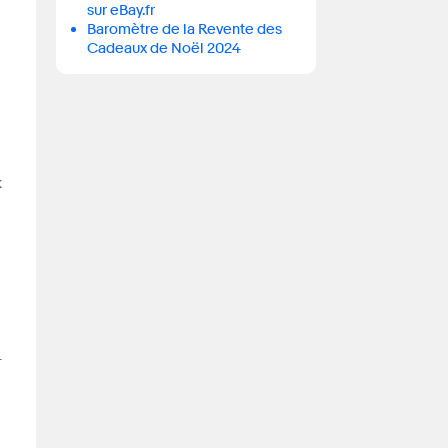
sur eBay.fr
Baromètre de la Revente des
Cadeaux de Noël 2024
k
-