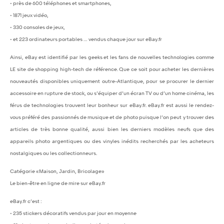
• près de 600 téléphones et smartphones,
• 1871 jeux vidéo,
• 330 consoles de jeux,
• et 223 ordinateurs portables … vendus chaque jour sur eBay.fr
Ainsi, eBay est identifié par les geeks et les fans de nouvelles technologies comme
LE site de shopping high-tech de référence. Que ce soit pour acheter les dernières
nouveautés disponibles uniquement outre-Atlantique, pour se procurer le dernier
accessoire en rupture de stock, ou s’équiper d’un écran TV ou d’un home cinéma, les
férus de technologies trouvent leur bonheur sur eBay.fr. eBay.fr est aussi le rendez-
vous préféré des passionnés de musique et de photo puisque l’on peut y trouver des
articles de très bonne qualité, aussi bien les derniers modèles neufs que des
appareils photo argentiques ou des vinyles inédits recherchés par les acheteurs
nostalgiques ou les collectionneurs.
Catégorie «Maison, Jardin, Bricolage»
Le bien-être en ligne de mire sur eBay.fr
eBay.fr c’est :
• 235 stickers décoratifs vendus par jour en moyenne