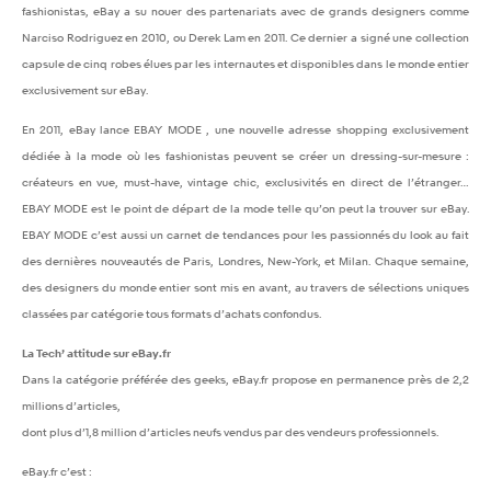
fashionistas, eBay a su nouer des partenariats avec de grands designers comme
Narciso Rodriguez en 2010, ou Derek Lam en 2011. Ce dernier a signé une collection
capsule de cinq robes élues par les internautes et disponibles dans le monde entier
exclusivement sur eBay.
En 2011, eBay lance EBAY MODE , une nouvelle adresse shopping exclusivement
dédiée à la mode où les fashionistas peuvent se créer un dressing-sur-mesure :
créateurs en vue, must-have, vintage chic, exclusivités en direct de l’étranger…
EBAY MODE est le point de départ de la mode telle qu’on peut la trouver sur eBay.
EBAY MODE c’est aussi un carnet de tendances pour les passionnés du look au fait
des dernières nouveautés de Paris, Londres, New-York, et Milan. Chaque semaine,
des designers du monde entier sont mis en avant, au travers de sélections uniques
classées par catégorie tous formats d’achats confondus.
La Tech’ attitude sur eBay.fr
Dans la catégorie préférée des geeks, eBay.fr propose en permanence près de 2,2
millions d’articles,
dont plus d’1,8 million d’articles neufs vendus par des vendeurs professionnels.
eBay.fr c’est :