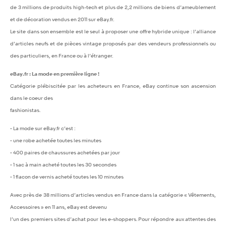
de 3 millions de produits high-tech et plus de 2,2 millions de biens d’ameublement
et de décoration vendus en 2011 sur eBay.fr.
Le site dans son ensemble est le seul à proposer une offre hybride unique : l’alliance
d’articles neufs et de pièces vintage proposés par des vendeurs professionnels ou
des particuliers, en France ou à l’étranger.
eBay.fr : La mode en première ligne !
Catégorie plébiscitée par les acheteurs en France, eBay continue son ascension
dans le coeur des
fashionistas.
• La mode sur eBay.fr c’est :
• une robe achetée toutes les minutes
• 400 paires de chaussures achetées par jour
• 1 sac à main acheté toutes les 30 secondes
• 1 flacon de vernis acheté toutes les 10 minutes
Avec près de 38 millions d’articles vendus en France dans la catégorie « Vêtements,
Accessoires » en 11 ans, eBay est devenu
l’un des premiers sites d’achat pour les e-shoppers. Pour répondre aux attentes des