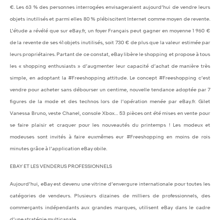
€. Les 63 % des personnes interrogées envisageraient aujourd’hui de vendre leurs
objets inutilisés et parmi elles 80 % plébiscitent Internet comme moyen de revente.
L’étude a révélé que sur eBay.fr, un foyer Français peut gagner en moyenne 1 960 €
de la revente de ses 41 objets inutilisés, soit 730 € de plus que la valeur estimée par
leurs propriétaires. Partant de ce constat, eBay libère le shopping et propose à tous
les « shopping enthusiasts » d’augmenter
leur capacité d’achat de manière très
simple, en adoptant la #Freeshopping attitude. Le concept #Freeshopping c’est
vendre pour acheter sans débourser un centime, nouvelle tendance adoptée par 7
figures de la mode et des technos lors de l’opération menée par eBay.fr. Gilet
Vanessa Bruno, veste Chanel, console Xbox… 53 pièces ont été mises en vente pour
se faire plaisir et craquer pour les nouveautés du printemps ! Les modeux et
modeuses sont invités à faire euxmêmes eur #Freeshopping en moins de rois
minutes grâce à l’application eBay obile.
EBAY ET LES VENDERUS PROFESSIONNELS
Aujourd’hui, eBay est devenu une vitrine d’envergure internationale pour toutes les
catégories de vendeurs. Plusieurs dizaines de milliers de professionnels, des
commerçants indépendants aux grandes marques, utilisent eBay dans le cadre
d’une stratégie multicanale.