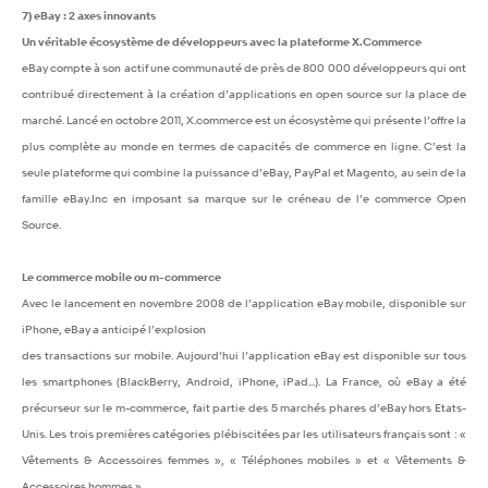
7) eBay : 2 axes innovants
Un véritable écosystème de développeurs avec la plateforme X.Commerce
eBay compte à son actif une communauté de près de 800 000 développeurs qui ont
contribué directement à la création d’applications en open source sur la place de
marché. Lancé en octobre 2011, X.commerce est un écosystème qui présente l’offre la
plus complète au monde en termes de capacités de commerce en ligne. C’est la
seule plateforme qui combine la puissance d’eBay, PayPal et Magento, au sein de la
famille eBay.Inc en imposant sa marque sur le créneau de l’e commerce Open
Source.
Le commerce mobile ou m-commerce
Avec le lancement en novembre 2008 de l’application eBay mobile, disponible sur
iPhone, eBay a anticipé l’explosion
des transactions sur mobile. Aujourd’hui l’application eBay est disponible sur tous
les smartphones (BlackBerry, Android, iPhone, iPad...). La France, où eBay a été
précurseur sur le m-commerce, fait partie des 5 marchés phares d’eBay hors Etats-
Unis. Les trois premières catégories plébiscitées par les utilisateurs français sont : «
Vêtements & Accessoires femmes », « Téléphones mobiles » et « Vêtements &
Accessoires hommes »