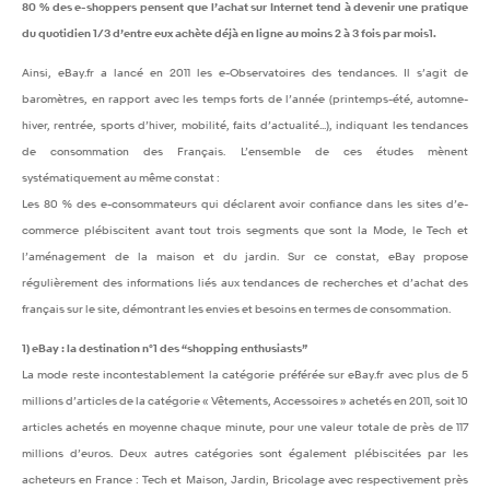
80 % des e-shoppers pensent que l’achat sur Internet tend à devenir une pratique
du quotidien 1/3 d’entre eux achète déjà en ligne au moins 2 à 3 fois par mois1.
Ainsi, eBay.fr a lancé en 2011 les e-Observatoires des tendances. Il s’agit de
baromètres, en rapport avec les temps forts de l’année (printemps-été, automne-
hiver, rentrée, sports d’hiver, mobilité, faits d’actualité...), indiquant les tendances
de consommation des Français. L’ensemble de ces études mènent
systématiquement au même constat :
Les 80 % des e-consommateurs qui déclarent avoir confiance dans les sites d’e-
commerce plébiscitent avant tout trois segments que sont la Mode, le Tech et
l’aménagement de la maison et du jardin. Sur ce constat, eBay propose
régulièrement des informations liés aux tendances de recherches et d’achat des
français sur le site, démontrant les envies et besoins en termes de consommation.
1) eBay : la destination n°1 des “shopping enthusiasts”
La mode reste incontestablement la catégorie préférée sur eBay.fr avec plus de 5
millions d’articles de la catégorie « Vêtements, Accessoires » achetés en 2011, soit 10
articles achetés en moyenne chaque minute, pour une valeur totale de près de 117
millions d’euros. Deux autres catégories sont également plébiscitées par les
acheteurs en France : Tech et Maison, Jardin, Bricolage avec respectivement près