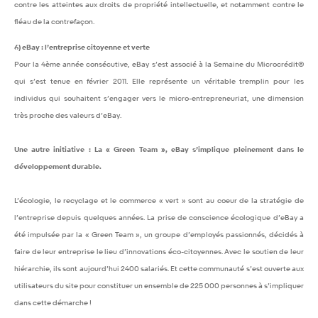
contre les atteintes aux droits de propriété intellectuelle, et notamment contre le
fléau de la contrefaçon.
6) eBay : l’entreprise citoyenne et verte
Pour la 4ème année consécutive, eBay s’est associé à la Semaine du Microcrédit©
qui s’est tenue en février 2011. Elle représente un véritable tremplin pour les
individus qui souhaitent s’engager vers le micro-entrepreneuriat, une dimension
très proche des valeurs d’eBay.
Une autre initiative : La « Green Team », eBay s’implique pleinement dans le
développement durable.
L’écologie, le recyclage et le commerce « vert » sont au coeur de la stratégie de
l’entreprise depuis quelques années. La prise de conscience écologique d’eBay a
été impulsée par la « Green Team », un groupe d’employés passionnés, décidés à
faire de leur entreprise le lieu d’innovations éco-citoyennes. Avec le soutien de leur
hiérarchie, ils sont aujourd’hui 2400 salariés. Et cette communauté s’est ouverte aux
utilisateurs du site pour constituer un ensemble de 225 000 personnes à s’impliquer
dans cette démarche !