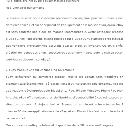
• 21 plantes, graines ou bulbes achetés chaque heure
•186 luminaires par semaine
Le bien-être chez soi est devenu préoccupation majeure pour les Français ces
dernières années, et sur ce segment de l’équipement de la maison et du jardin, eBay
est sans conteste une place de marché incontournable. Cette catégorie recense
plus de 3,7 millions d’articles disponibles dont plus de 90 % d’articles proposés par
des vendeurs professionnels assurant qualité, stock et livraison. Objets signés,
création de jeunes designers, accessoires design ou vintage, toute la maison et son
extérieur se décorent sur eBay.fr.
2) eBay s’applique pour un shopping plus mobile
eBay, précurseur du commerce mobile, facilite les achats sans frontières en
étendant sa présence mobile à des millions d’utilisateurs de smartphones. Avec les
applications développées pour BlackBerry, iPad, iPhone, Windows Phone 7 ou bien
Androïd, eBay offre toujours plus de liberté et d’accessibilité à ses utilisateurs en
situation de mobilité. Aujourd’hui, en France, un article est acheté toutes les 3
minutes 30 via une application mobile eBay, et aux Etats-Unis c’est un article acheté
par seconde !
Ces applications eBay mobile sont disponibles dans 190 pays et en 8 langues.