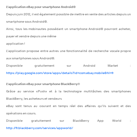
L’application eBay pour smartphone Android©
Depuis juin 2012, il est également possible de mettre en vente des articles depuis un
smartphone sous Android©.
Ainsi, tous les mobinautes possédant un smartphone Android© pourront acheter,
payer et vendre depuis une même
application !
L’application propose entre autres une fonctionnalité de recherche vocale propre
aux smartphones sous Android©.
Disponible gratuitement sur Android Market :
https://play.google.com/store/apps/details?id=com.ebay.mobile&hl=fr
L’application eBay pour smartphone BlackBerry®
Grâce au service «Push» et à la technologie multitâches des smartphones
BlackBerry, les acheteurs et vendeurs
eBay sont tenus au courant en temps réel des affaires qu’ils suivent et des
opérations en cours.
Disponible gratuitement sur BlackBerry App World :
http://fr.blackberry.com/services/appworld/