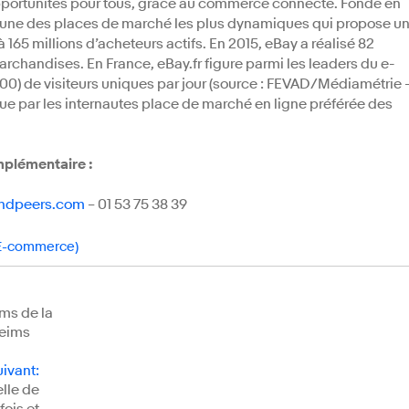
opportunités pour tous, grâce au commerce connecté. Fondé en
 l’une des places de marché les plus dynamiques qui propose u
à 165 millions d’acheteurs actifs. En 2015, eBay a réalisé 82
archandises. En France, eBay.fr figure parmi les leaders du e-
0) de visiteurs uniques par jour (source : FEVAD/Médiamétrie 
élue par les internautes place de marché en ligne préférée des
plémentaire :
andpeers.com
– 01 53 75 38 39
 E-commerce)
ms de la
Reims
uivant
:
elle de
fois et