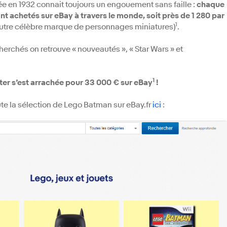
ée en 1932 connait toujours un engouement sans faille :
chaque
nt achetés sur eBay à travers le monde, soit près de 1 280 par
1
l’autre célèbre marque de personnages miniatures)
.
herchés on retrouve « nouveautés », « Star Wars » et
1
tter s’est arrachée pour 33 000 € sur eBay
!
ute la sélection de Lego Batman sur eBay.fr
ici
: