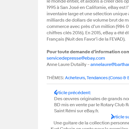
le monde entier, et aidons à créer des 
1995 à San José en Californie, eBay est
inventaire large et une sélection unique 
milliards de dollars de volume brut de m
commerce avec près d’un million (984 00
chiffres clés 2016). En 2015, eBay a été 
Français (Nuit des Favor’i de la FEVAD).
Pour toute demande d’information com
servicedepresse@ebay.com
Anne Laure Dutailly –
annelaure@barth
THÈMES:
Acheteurs
,
Tendances (Conso &
Article précédent
:
Des œuvres originales de grands no
BD mis en vente par le Rotary Club 
Saint Rémi sur eBay.fr.
Article s
Une guitare de la collection personn
Kurt Cobain en vente pour la première 