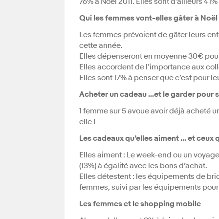
76% à Noël 2011. Elles sont d’ailleurs 41%
Qui les femmes vont-elles gâter à Noël
Les femmes prévoient de gâter leurs en
cette année.
Elles dépenseront en moyenne 30€ pour
Elles accordent de l’importance aux col
Elles sont 17% à penser que c’est pour leu
Acheter un cadeau …et le garder pour so
1 femme sur 5 avoue avoir déjà acheté un
elle !
Les cadeaux qu’elles aiment … et ceux q
Elles aiment : Le week-end ou un voyage 
(13%) à égalité avec les bons d’achat.
Elles détestent : les équipements de br
femmes, suivi par les équipements pour 
Les femmes et le shopping mobile