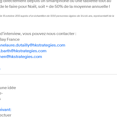
ing directement depuis un smartphone ou une tablette tout au
 de le faire pour Noël, soit + de 50% de la moyenne annuelle !
 le 15 octobre 2012 auprès d’un échantillon de 1030 personnes âgées de 16 à 64 ans, représentatif de la
d’interview, vous pouvez nous contacter :
Bay France
nelaure.dutailly@hkstrategies.com
r.barth@hkstrategies.com
ohen@hkstrategies.com
)
 une idée
e-
s
uivant
:
fectuer