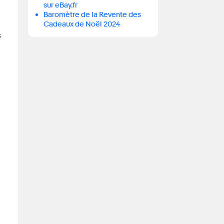
sur eBay.fr
Baromètre de la Revente des
Cadeaux de Noël 2024
s
.