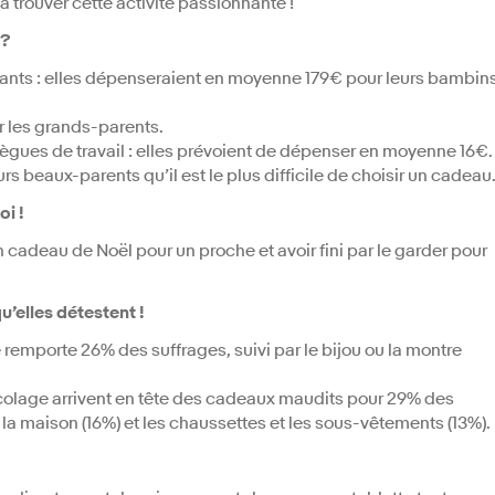
 à trouver cette activité passionnante !
 ?
fants : elles dépenseraient en moyenne 179€ pour leurs bambin
 les grands-parents.
lègues de travail : elles prévoient de dépenser en moyenne 16€.
rs beaux-parents qu’il est le plus difficile de choisir un cadeau
i !
 cadeau de Noël pour un proche et avoir fini par le garder pour
u’elles détestent !
remporte 26% des suffrages, suivi par le bijou ou la montre
icolage arrivent en tête des cadeaux maudits pour 29% des
la maison (16%) et les chaussettes et les sous-vêtements (13%).