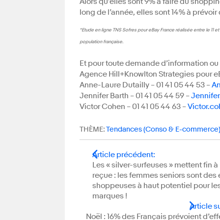
Alors qu’elles sont 9% à faire du shopp
long de l’année, elles sont 14% à prévoir
*Etude en ligne TNS Sofres pour eBay France réalisée entre le 11 et
population française.
Et pour toute demande d’information ou 
Agence Hill+Knowlton Strategies pour e
Anne-Laure Dutailly – 01 41 05 44 53 –
An
Jennifer Barth – 01 41 05 44 59 –
Jennife
Victor Cohen – 01 41 05 44 63 –
Victor.c
THÈME:
Tendances (Conso & E-commerce
Article précédent
:
Les « silver-surfeuses » mettent fin à
reçue : les femmes seniors sont des 
shoppeuses à haut potentiel pour le
marques !
Article s
Noël : 16% des Français prévoient d’ef