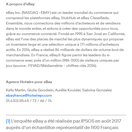
A propos d’eBay
eBay Inc. (NASDAQ : EBAY) est un leader mondial du commerce qui
comprend les plateformes eBay, StubHub et eBay Classifieds.
Ensemble, nous connectons des millions d’acheteurs et de vendeurs
dans le monde entier, et aidons à créer des opportunités pour tous,
grâce au commerce connecté. Fondé en 1995 à San José en Californie,
eBay est l’une des places de marché les plus dynamiques qui propose
un inventaire large et une sélection unique à 171 millions d’acheteurs
actifs. En 2016, eBay a réalisé 84 milliards de dollars de volume brut de
marchandises. En France, eBay.fr figure parmi les leaders du e-
commerce avec près d’un million (984 000) de visiteurs uniques par
jour (source : FEVAD/Médiamétrie – chiffres clés 2016).
Agence Hotwire pour eBay
Kelly Martin, Giulia Goodwin, Aurélie Kouider, Sabrina Gonzalez
ebayfrance@hotwirepr.com
01.43.12.55.45 / 72 / 66 / 74
[1]
L’enquête eBay a été réalisée par IPSOS en août 2017
auprès d’un échantillon représentatif de 1100 Français