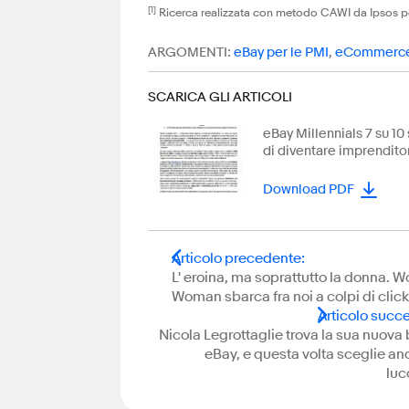
[1]
Ricerca realizzata con metodo CAWI da Ipsos per c
ARGOMENTI:
eBay per le PMI
,
eCommerce
SCARICA GLI ARTICOLI
eBay Millennials 7 su 1
di diventare imprendito
Download PDF
Articolo precedente
:
L' eroina, ma soprattutto la donna. 
Woman sbarca fra noi a colpi di click
Articolo succ
Nicola Legrottaglie trova la sua nuova 
eBay, e questa volta sceglie an
luc