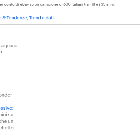
onto di eBay su un campione di 600 italiani tra i 18 e i 35 anni.
 & Tendenze
,
Trend e dati
0 sognano
ri
Wonder
essivo
:
bici su
che un
chetto