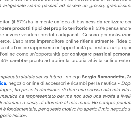
à artigianale siamo passati ad essere un grosso, grandissim
ditori (il 57%) ha in mente un’idea di business da realizzare co
ndere prodotti tipici del proprio territorio
e il 63% pensa anch
bbe invece vendere prodotti artigianali. Ci sono poi motivazion
e. L’aspirante imprenditore online ritiene attraente l’idea d
nsa che l’online rappresenti un’opportunità per restare nel propri
de l’online come un’opportunità per
coniugare passioni personal
 55% sarebbe pronto ad aprire la propria attività online entro 
impiegato statale senza futuro
– spiega
Sergio Ramondetta, 3
ica
, negozio online di accessori e ricambi per la nautica -
Dop
ontagne, ho preso la decisione di dare una scossa alla mia vita 
ornautica ha rappresentato per me non solo una svolta a livell
i ritornare a casa, di ritornare al mio mare. Ho sempre puntat
ggi è fondamentale, per questo motivo ho aperto il mio negozio s
gozio fisico
».