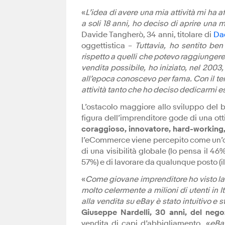
«
L’idea di avere una mia attività mi ha 
a soli 18 anni, ho deciso di aprire una
Davide Tangherò, 34 anni, titolare di
Da
oggettistica –
Tuttavia, ho sentito ben
rispetto a quelli che potevo raggiungere 
vendita possibile, ho iniziato, nel 2003
all’epoca conoscevo per fama. Con il te
attività tanto che ho deciso dedicarmi e
L’ostacolo maggiore allo sviluppo del b
figura dell’imprenditore gode di una ot
coraggioso, innovatore, hard-working
l’eCommerce viene percepito come un’opp
di una visibilità globale (lo pensa il 46%
57%) e di lavorare da qualunque posto (i
«
Come giovane imprenditore ho visto la p
molto celermente a milioni di utenti in 
alla vendita su eBay è stato intuitivo e
Giuseppe Nardelli, 30 anni, del neg
vendita di capi d’abbigliamento. «
eBay