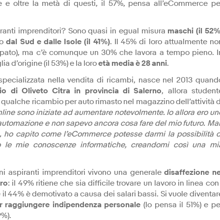
 e oltre la metà di questi, il 57%, pensa all’eCommerce pe
piranti imprenditori? Sono quasi in egual misura
maschi (il 52%
o
dal Sud e dalle Isole (il 41%)
. Il 45% di loro attualmente no
ccupato), ma c’è comunque un 30% che lavora a tempo pieno. I
 d’origine (il 53%) e la loro
età media è 28 anni
.
à specializzata nella vendita di ricambi, nasce nel 2013 quand
io di Oliveto Citra in provincia di Salerno
, allora student
 qualche ricambio per auto rimasto nel magazzino dell’attività d
line sono iniziate ad aumentare notevolmente. Io allora ero un
l’automazione e non sapevo ancora cosa fare del mio futuro. Ma
a, ho capito come l’eCommerce potesse darmi la possibilità d
io le mie conoscenze informatiche, creandomi così una mi
ni aspiranti imprenditori vivono una generale
disaffezione ne
oro
: il 49% ritiene che sia difficile trovare un lavoro in linea con 
e il 44% è demotivato a causa dei salari bassi. Si vuole diventar
er raggiungere indipendenza personale
(lo pensa il 51%) e pe
9%).