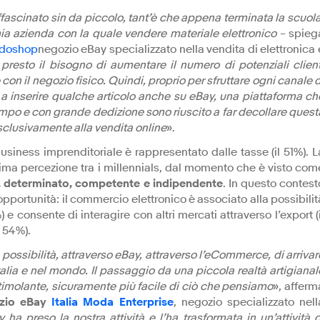
affascinato sin da piccolo, tant’è che appena terminata la scuola
 mia azienda con la quale vendere materiale elettronico
– spieg
doshop
negozio eBay specializzato nella vendita di elettronica 
 presto il bisogno di aumentare il numero di potenziali client
con il negozio fisico. Quindi, proprio per sfruttare ogni canale d
, a inserire qualche articolo anche su eBay, una piattaforma ch
mpo e con grande dedizione sono riuscito a far decollare quest
sclusivamente alla vendita online
».
usiness imprenditoriale è rappresentato dalle tasse (il 51%). L
tima percezione tra i millennials, dal momento che è visto com
, determinato, competente e indipendente
. In questo contest
ortunità: il commercio elettronico è associato alla possibilit
) e consente di interagire con altri mercati attraverso l’export (i
l 54%).
ossibilità, attraverso eBay, attraverso l’eCommerce, di arrivar
Italia e nel mondo. Il passaggio da una piccola realtà artigianal
 stimolante, sicuramente più facile di ciò che pensiamo
», afferm
ozio eBay
Italia Moda Enterprise
, negozio specializzato nell
 ha preso la nostra attività e l’ha trasformata in un’attività d