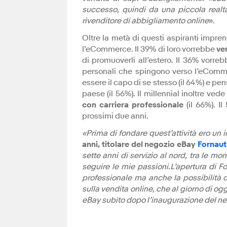
successo, quindi da una piccola realt
rivenditore di abbigliamento online
».
Oltre la metà di questi aspiranti impren
l’eCommerce. Il 39% di loro vorrebbe
ve
di promuoverli all’estero. Il 36% vorre
personali che spingono verso l’eCommerc
essere il capo di se stesso (il 64%) e pe
paese (il 56%). Il millennial inoltre ve
con carriera professionale
(il 66%). Il
prossimi due anni.
«Prima di fondare quest’attività ero un 
anni, titolare del negozio eBay
Fornaut
sette anni di servizio al nord, tra le m
seguire le mie passioni.L’apertura di F
professionale ma anche la possibilità d
sulla vendita online, che al giorno di o
eBay subito dopo l’inaugurazione del ne