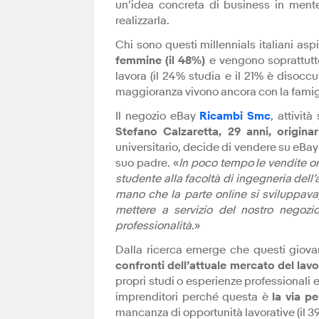
un’idea concreta di business in mente
realizzarla.
Chi sono questi millennials italiani as
femmine (il 48%)
e vengono soprattutt
lavora (il 24% studia e il 21% è diso
maggioranza vivono ancora con la famiglia
Il negozio eBay
Ricambi Smc
, attivit
Stefano Calzaretta, 29 anni, originar
universitario, decide di vendere su eBay
suo padre. «
In poco tempo le vendite on
studente alla facoltà di ingegneria del
mano che la parte online si sviluppav
mettere a servizio del nostro negoz
professionalità
.»
Dalla ricerca emerge che questi giova
confronti dell’attuale mercato del lav
propri studi o esperienze professionali 
imprenditori perché questa è
la via p
mancanza di opportunità lavorative (il 3